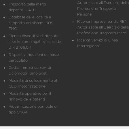
Autorizzate all'Esercizio della
Trasporto delle merci
Professione Trasporto
deperibili - ATP
Persone
Database delle località a
Ricerca Imprese iscritte REN 
supporto dei sistemi RDS
Autorizzate all'Esercizio della
TMC
Professione Trasporto Merci
Elenco dispositivi di ritenuta
Ricerca Servizi di Linea
stradale omologati ai sensi del
Interregionali
DM 21.06.04
Dispositivi riduzioni di massa
particolato
Codici immatricolativi di
ciclomotori omologati
Modalità di collegamento al
CED motorizzazione
Modalità operative per il
rinnovo delle patenti
Riqualificazione bombole di
tipo CNG4