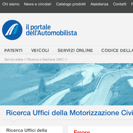
Chi siamo
News e circolari
Catalogo prodotti
Assistenza
Contatti
PATENTI
VEICOLI
SERVIZI ONLINE
CODICE DELL
Servizi online
//
Ricerca e Gestione UMC
//
Ricerca Uffici della Motorizzazione Civi
Ricerca Uffici della
Errore