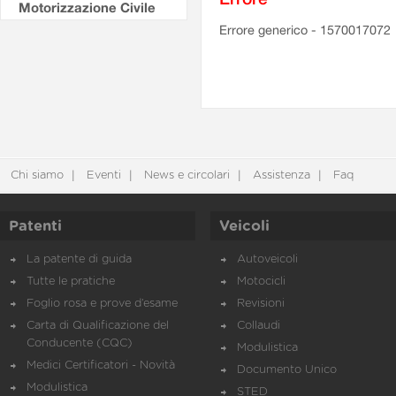
Motorizzazione Civile
Errore generico - 1570017072
Chi siamo
Eventi
News e circolari
Assistenza
Faq
Patenti
Veicoli
La patente di guida
Autoveicoli
Tutte le pratiche
Motocicli
Foglio rosa e prove d’esame
Revisioni
Carta di Qualificazione del
Collaudi
Conducente (CQC)
Modulistica
Medici Certificatori - Novità
Documento Unico
Modulistica
STED