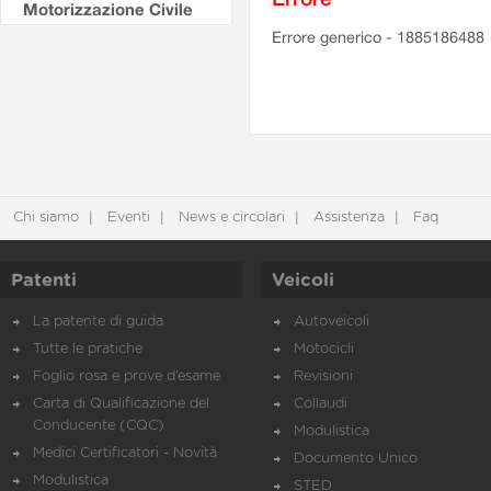
Motorizzazione Civile
Errore generico - 1885186488
Chi siamo
Eventi
News e circolari
Assistenza
Faq
Patenti
Veicoli
La patente di guida
Autoveicoli
Tutte le pratiche
Motocicli
Foglio rosa e prove d’esame
Revisioni
Carta di Qualificazione del
Collaudi
Conducente (CQC)
Modulistica
Medici Certificatori - Novità
Documento Unico
Modulistica
STED