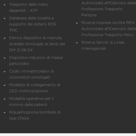
Autorizzate all'Esercizio della
Trasporto delle merci
Professione Trasporto
deperibili - ATP
Persone
Database delle località a
Ricerca Imprese iscritte REN 
supporto dei sistemi RDS
Autorizzate all'Esercizio della
TMC
Professione Trasporto Merci
Elenco dispositivi di ritenuta
Ricerca Servizi di Linea
stradale omologati ai sensi del
Interregionali
DM 21.06.04
Dispositivi riduzioni di massa
particolato
Codici immatricolativi di
ciclomotori omologati
Modalità di collegamento al
CED motorizzazione
Modalità operative per il
rinnovo delle patenti
Riqualificazione bombole di
tipo CNG4