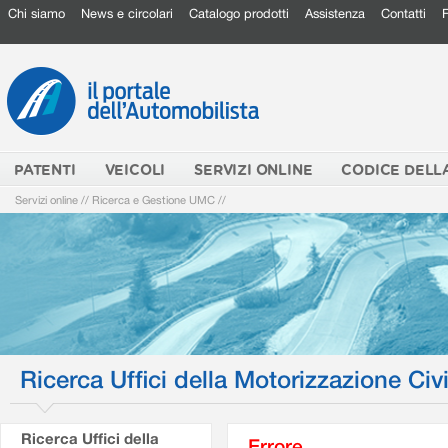
Chi siamo
News e circolari
Catalogo prodotti
Assistenza
Contatti
PATENTI
VEICOLI
SERVIZI ONLINE
CODICE DELL
Servizi online
//
Ricerca e Gestione UMC
//
Ricerca Uffici della Motorizzazione Civi
Ricerca Uffici della
Errore