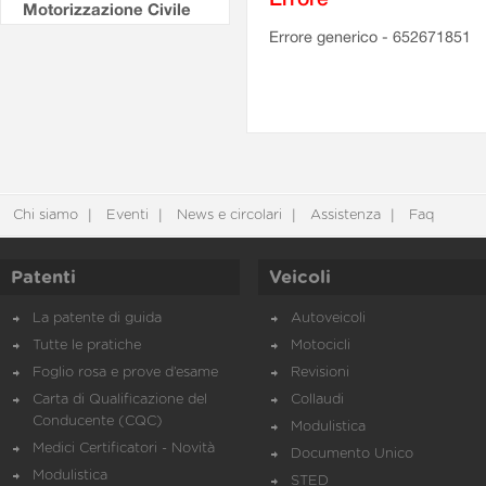
Motorizzazione Civile
Errore generico - 652671851
Chi siamo
Eventi
News e circolari
Assistenza
Faq
Patenti
Veicoli
La patente di guida
Autoveicoli
Tutte le pratiche
Motocicli
Foglio rosa e prove d’esame
Revisioni
Carta di Qualificazione del
Collaudi
Conducente (CQC)
Modulistica
Medici Certificatori - Novità
Documento Unico
Modulistica
STED