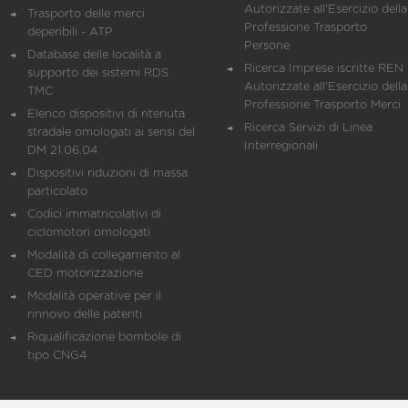
Autorizzate all'Esercizio della
Trasporto delle merci
Professione Trasporto
deperibili - ATP
Persone
Database delle località a
Ricerca Imprese iscritte REN 
supporto dei sistemi RDS
Autorizzate all'Esercizio della
TMC
Professione Trasporto Merci
Elenco dispositivi di ritenuta
Ricerca Servizi di Linea
stradale omologati ai sensi del
Interregionali
DM 21.06.04
Dispositivi riduzioni di massa
particolato
Codici immatricolativi di
ciclomotori omologati
Modalità di collegamento al
CED motorizzazione
Modalità operative per il
rinnovo delle patenti
Riqualificazione bombole di
tipo CNG4