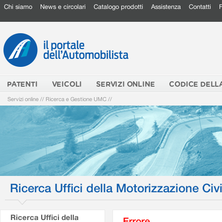
Chi siamo
News e circolari
Catalogo prodotti
Assistenza
Contatti
PATENTI
VEICOLI
SERVIZI ONLINE
CODICE DELL
Servizi online
//
Ricerca e Gestione UMC
//
Ricerca Uffici della Motorizzazione Civi
Ricerca Uffici della
Errore