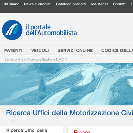
Chi siamo
News e circolari
Catalogo prodotti
Assistenza
Contatti
PATENTI
VEICOLI
SERVIZI ONLINE
CODICE DELL
Servizi online
//
Ricerca e Gestione UMC
//
Ricerca Uffici della Motorizzazione Civi
Ricerca Uffici della
Errore