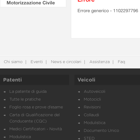
Motorizzazione Civile
Errore generico - 1102297796
Chi siamo
Eventi
News e circolari
Assistenza
Faq
Patenti
Veicoli
La patente di guida
Autoveicoli
Tutte le pratiche
Motocicli
Foglio rosa e prove d’esame
Revisioni
Carta di Qualificazione del
Collaudi
Conducente (CQC)
Modulistica
Medici Certificatori - Novità
Documento Unico
Modulistica
STED