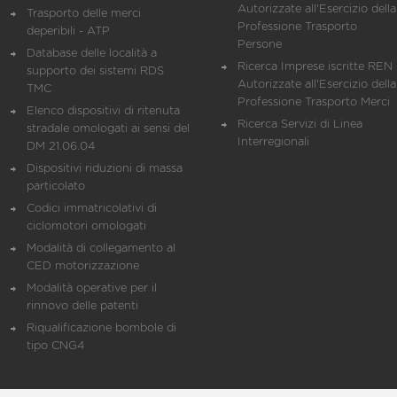
Autorizzate all'Esercizio della
Trasporto delle merci
Professione Trasporto
deperibili - ATP
Persone
Database delle località a
Ricerca Imprese iscritte REN 
supporto dei sistemi RDS
Autorizzate all'Esercizio della
TMC
Professione Trasporto Merci
Elenco dispositivi di ritenuta
Ricerca Servizi di Linea
stradale omologati ai sensi del
Interregionali
DM 21.06.04
Dispositivi riduzioni di massa
particolato
Codici immatricolativi di
ciclomotori omologati
Modalità di collegamento al
CED motorizzazione
Modalità operative per il
rinnovo delle patenti
Riqualificazione bombole di
tipo CNG4