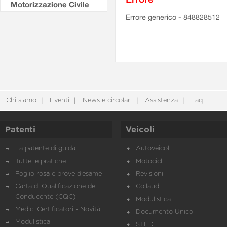
Motorizzazione Civile
Errore generico - 848828512
Chi siamo
Eventi
News e circolari
Assistenza
Faq
Patenti
Veicoli
La patente di guida
Autoveicoli
Tutte le pratiche
Motocicli
Foglio rosa e prove d’esame
Revisioni
Carta di Qualificazione del
Collaudi
Conducente (CQC)
Modulistica
Medici Certificatori - Novità
Documento Unico
Modulistica
STED