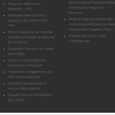
Autorizzate all'Esercizio della
Trasporto delle merci
Professione Trasporto
deperibili - ATP
Persone
Database delle località a
Ricerca Imprese iscritte REN 
supporto dei sistemi RDS
Autorizzate all'Esercizio della
TMC
Professione Trasporto Merci
Elenco dispositivi di ritenuta
Ricerca Servizi di Linea
stradale omologati ai sensi del
Interregionali
DM 21.06.04
Dispositivi riduzioni di massa
particolato
Codici immatricolativi di
ciclomotori omologati
Modalità di collegamento al
CED motorizzazione
Modalità operative per il
rinnovo delle patenti
Riqualificazione bombole di
tipo CNG4