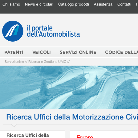
Chi siamo
News e circolari
Catalogo prodotti
Assistenza
Contatti
PATENTI
VEICOLI
SERVIZI ONLINE
CODICE DELL
Servizi online
//
Ricerca e Gestione UMC
//
Ricerca Uffici della Motorizzazione Civi
Ricerca Uffici della
Errore