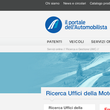
Chi siamo
News e circolari
Catalogo prod
PATENTI
VEICOLI
SERVIZI O
Servizi online
//
Ricerca e Gestione UMC
//
Ricerca Uffici della Mot
Ricerca Uffici della
Er