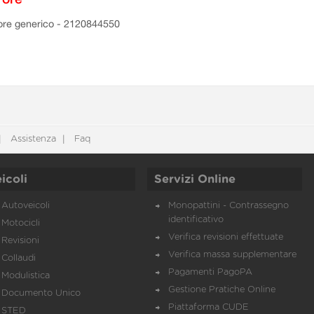
ore generico - 2120844550
Assistenza
Faq
icoli
Servizi Online
Autoveicoli
Monopattini - Contrassegno
identificativo
Motocicli
Verifica revisioni effettuate
Revisioni
Verifica massa supplementare
Collaudi
Pagamenti PagoPA
Modulistica
Gestione Pratiche Online
Documento Unico
Piattaforma CUDE
STED