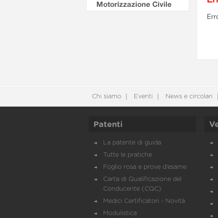
Motorizzazione Civile
Err
Chi siamo
Eventi
News e circolari
Patenti
Ve
La patente di guida
Tutte le pratiche
Foglio rosa e prove d’esame
Carta di Qualificazione del
Conducente (CQC)
Medici Certificatori - Novità
Modulistica