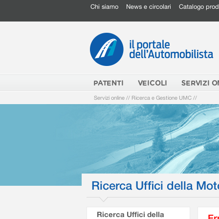
Chi siamo
News e circolari
Catalogo prod
PATENTI
VEICOLI
SERVIZI O
Servizi online
//
Ricerca e Gestione UMC
//
Ricerca Uffici della Mot
Ricerca Uffici della
Er