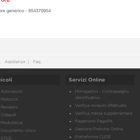
ore generico - 854370954
Assistenza
Faq
icoli
Servizi Online
Autoveicoli
Monopattini - Contrassegno
identificativo
Motocicli
Verifica revisioni effettuate
Revisioni
Verifica massa supplementare
Collaudi
Pagamenti PagoPA
Modulistica
Gestione Pratiche Online
Documento Unico
Piattaforma CUDE
STED