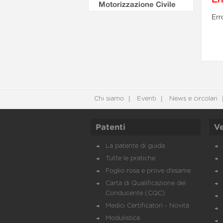
Motorizzazione Civile
Err
Chi siamo
Eventi
News e circolari
Patenti
Ve
La patente di guida
Tutte le pratiche
Foglio rosa e prove d’esame
Carta di Qualificazione del
Conducente (CQC)
Medici Certificatori - Novità
Modulistica