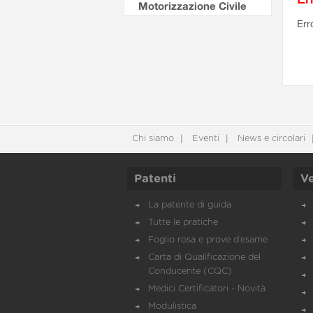
Motorizzazione Civile
Err
Chi siamo
Eventi
News e circolari
Patenti
Ve
La patente di guida
Tutte le pratiche
Foglio rosa e prove d’esame
Carta di Qualificazione del
Conducente (CQC)
Medici Certificatori - Novità
Modulistica