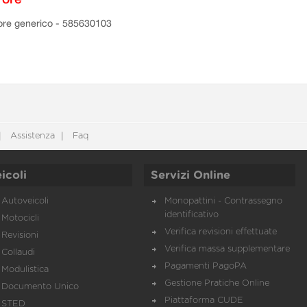
ore generico - 585630103
Assistenza
Faq
icoli
Servizi Online
Autoveicoli
Monopattini - Contrassegno
identificativo
Motocicli
Verifica revisioni effettuate
Revisioni
Verifica massa supplementare
Collaudi
Pagamenti PagoPA
Modulistica
Gestione Pratiche Online
Documento Unico
Piattaforma CUDE
STED