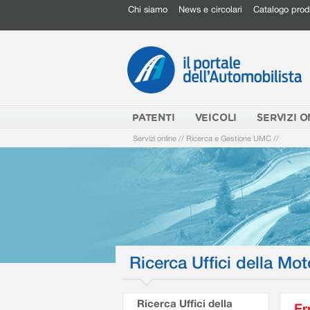
Chi siamo
News e circolari
Catalogo prod
PATENTI
VEICOLI
SERVIZI O
Servizi online
//
Ricerca e Gestione UMC
//
Ricerca Uffici della Mot
Ricerca Uffici della
Er