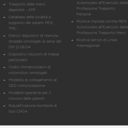
Autorizzate all'Esercizio della
Trasporto delle merci
Professione Trasporto
deperibili - ATP
Persone
Database delle località a
Ricerca Imprese iscritte REN 
supporto dei sistemi RDS
Autorizzate all'Esercizio della
TMC
Professione Trasporto Merci
Elenco dispositivi di ritenuta
Ricerca Servizi di Linea
stradale omologati ai sensi del
Interregionali
DM 21.06.04
Dispositivi riduzioni di massa
particolato
Codici immatricolativi di
ciclomotori omologati
Modalità di collegamento al
CED motorizzazione
Modalità operative per il
rinnovo delle patenti
Riqualificazione bombole di
tipo CNG4