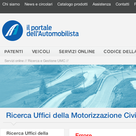
Chi siamo
News e circolari
Catalogo prodotti
Assistenza
Contatti
PATENTI
VEICOLI
SERVIZI ONLINE
CODICE DELL
Servizi online
//
Ricerca e Gestione UMC
//
Ricerca Uffici della Motorizzazione Civi
Ricerca Uffici della
Errore