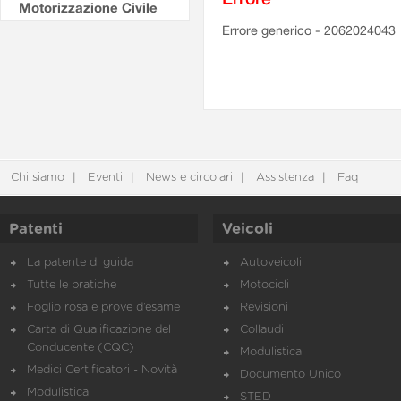
Motorizzazione Civile
Errore generico - 2062024043
Chi siamo
Eventi
News e circolari
Assistenza
Faq
Patenti
Veicoli
La patente di guida
Autoveicoli
Tutte le pratiche
Motocicli
Foglio rosa e prove d’esame
Revisioni
Carta di Qualificazione del
Collaudi
Conducente (CQC)
Modulistica
Medici Certificatori - Novità
Documento Unico
Modulistica
STED