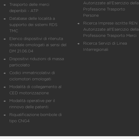
Autorizzate all'Esercizio della
Trasporto delle merci
Professione Trasporto
deperibili - ATP
Persone
Database delle località a
Ricerca Imprese iscritte REN 
supporto dei sistemi RDS
Autorizzate all'Esercizio della
TMC
Professione Trasporto Merci
Elenco dispositivi di ritenuta
Ricerca Servizi di Linea
stradale omologati ai sensi del
Interregionali
DM 21.06.04
Dispositivi riduzioni di massa
particolato
Codici immatricolativi di
ciclomotori omologati
Modalità di collegamento al
CED motorizzazione
Modalità operative per il
rinnovo delle patenti
Riqualificazione bombole di
tipo CNG4