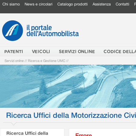
Chi siamo
News e circolari
Catalogo prodotti
Assistenza
Contatti
PATENTI
VEICOLI
SERVIZI ONLINE
CODICE DELL
Servizi online
//
Ricerca e Gestione UMC
//
Ricerca Uffici della Motorizzazione Civi
Ricerca Uffici della
Errore