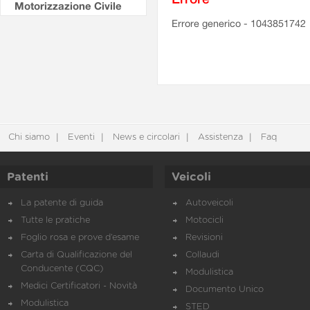
Motorizzazione Civile
Errore generico - 1043851742
Chi siamo
Eventi
News e circolari
Assistenza
Faq
Patenti
Veicoli
La patente di guida
Autoveicoli
Tutte le pratiche
Motocicli
Foglio rosa e prove d’esame
Revisioni
Carta di Qualificazione del
Collaudi
Conducente (CQC)
Modulistica
Medici Certificatori - Novità
Documento Unico
Modulistica
STED