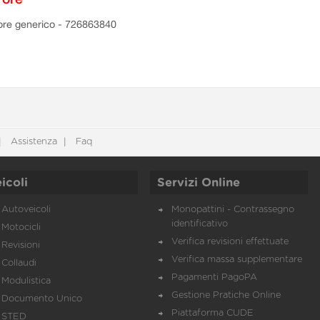
ore generico - 726863840
Assistenza
Faq
icoli
Servizi Online
Autoveicoli
Monopattini - Contrassegno
identificativo
Motocicli
Verifica revisioni effettuate
Revisioni
Verifica massa supplementare
Collaudi
Pagamenti PagoPA
Modulistica
Gestione Pratiche Online
Documento Unico
Piattaforma CUDE
STED