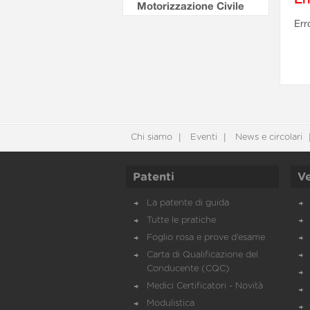
Motorizzazione Civile
Err
Chi siamo
Eventi
News e circolari
Patenti
Ve
La patente di guida
Tutte le pratiche
Foglio rosa e prove d’esame
Carta di Qualificazione del
Conducente (CQC)
Medici Certificatori - Novità
Modulistica