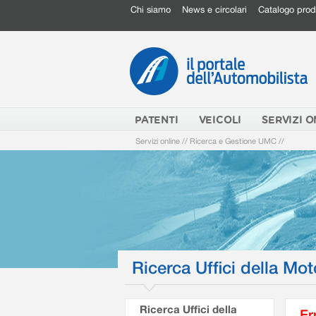
Chi siamo
News e circolari
Catalogo prod
PATENTI
VEICOLI
SERVIZI O
Servizi online
//
Ricerca e Gestione UMC
//
Ricerca Uffici della Mot
Ricerca Uffici della
Er