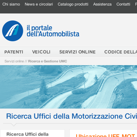
Chi siamo
News e circolari
Catalogo prodotti
Assistenza
Contatti
PATENTI
VEICOLI
SERVIZI ONLINE
CODICE DELL
Servizi online
//
Ricerca e Gestione UMC
Ricerca Uffici della Motorizzazione Civi
Ricerca Uffici della
Ubicazione UFF. MOT.