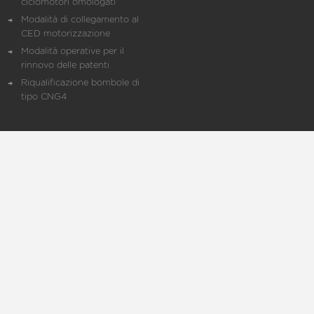
ciclomotori omologati
Modalità di collegamento al
CED motorizzazione
Modalità operative per il
rinnovo delle patenti
Riqualificazione bombole di
tipo CNG4