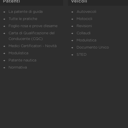
Patenti
Veicoli
La patente di guida
Autoveicoli
Tutte le pratiche
Motocicli
Foglio rosa e prove d’esame
Revisioni
Carta di Qualificazione del
Collaudi
Conducente (CQC)
Modulistica
Medici Certificatori - Novità
Documento Unico
Modulistica
STED
Patente nautica
Normativa