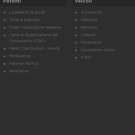
Patenti
Veicoli
La patente di guida
Autoveicoli
Tutte le pratiche
Motocicli
Foglio rosa e prove d’esame
Revisioni
Carta di Qualificazione del
Collaudi
Conducente (CQC)
Modulistica
Medici Certificatori - Novità
Documento Unico
Modulistica
STED
Patente nautica
Normativa