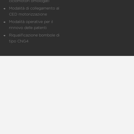
ciclomotori omologati
Modalità di collegamento al
CED motorizzazione
Modalità operative per il
rinnovo delle patenti
Riqualificazione bombole di
tipo CNG4