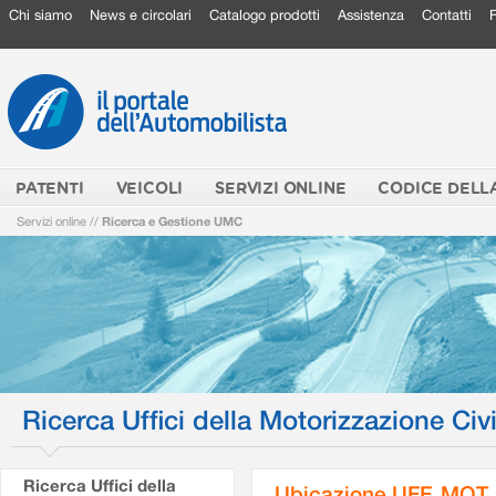
Chi siamo
News e circolari
Catalogo prodotti
Assistenza
Contatti
PATENTI
VEICOLI
SERVIZI ONLINE
CODICE DELL
Servizi online
//
Ricerca e Gestione UMC
Ricerca Uffici della Motorizzazione Civi
Ricerca Uffici della
Ubicazione UFF. MOT.