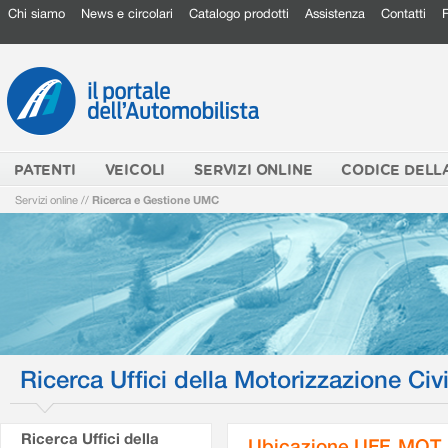
Chi siamo
News e circolari
Catalogo prodotti
Assistenza
Contatti
PATENTI
VEICOLI
SERVIZI ONLINE
CODICE DELL
Servizi online
//
Ricerca e Gestione UMC
Ricerca Uffici della Motorizzazione Civi
Ricerca Uffici della
Ubicazione UFF. MOT.