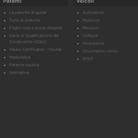
Patenti
Veicoli
La patente di guida
Autoveicoli
Tutte le pratiche
Motocicli
Foglio rosa e prove d’esame
Revisioni
Carta di Qualificazione del
Collaudi
Conducente (CQC)
Modulistica
Medici Certificatori - Novità
Documento Unico
Modulistica
STED
Patente nautica
Normativa