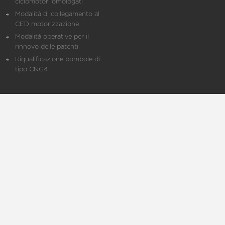
ciclomotori omologati
Modalità di collegamento al
CED motorizzazione
Modalità operative per il
rinnovo delle patenti
Riqualificazione bombole di
tipo CNG4