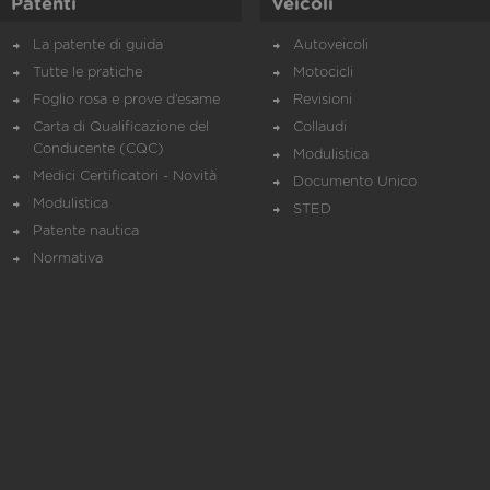
Patenti
Veicoli
La patente di guida
Autoveicoli
Tutte le pratiche
Motocicli
Foglio rosa e prove d’esame
Revisioni
Carta di Qualificazione del
Collaudi
Conducente (CQC)
Modulistica
Medici Certificatori - Novità
Documento Unico
Modulistica
STED
Patente nautica
Normativa