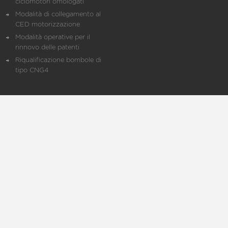
ciclomotori omologati
Modalità di collegamento al
CED motorizzazione
Modalità operative per il
rinnovo delle patenti
Riqualificazione bombole di
tipo CNG4