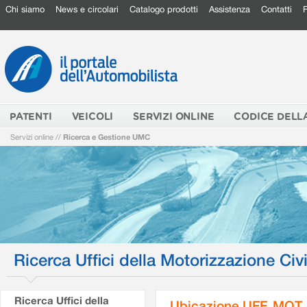
Chi siamo
News e circolari
Catalogo prodotti
Assistenza
Contatti
PATENTI
VEICOLI
SERVIZI ONLINE
CODICE DELL
Servizi online
//
Ricerca e Gestione UMC
Ricerca Uffici della Motorizzazione Civi
Ricerca Uffici della
Ubicazione UFF. MOT.