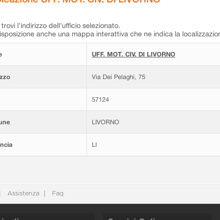
trovi l'indirizzo dell'ufficio selezionato.
isposizione anche una mappa interattiva che ne indica la localizzazio
e
UFF. MOT. CIV. DI LIVORNO
izzo
Via Dei Pelaghi, 75
57124
une
LIVORNO
ncia
LI
Assistenza
Faq