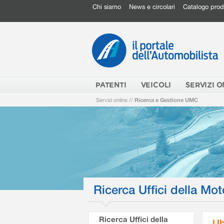
Chi siamo
News e circolari
Catalogo prod
PATENTI
VEICOLI
SERVIZI O
Servizi online
//
Ricerca e Gestione UMC
Ricerca Uffici della Mot
Ricerca Uffici della
Ub