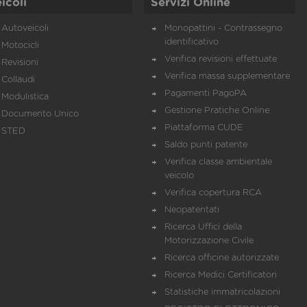
icoli
Servizi Online
Autoveicoli
Monopattini - Contrassegno
identificativo
Motocicli
Verifica revisioni effettuate
Revisioni
Verifica massa supplementare
Collaudi
Pagamenti PagoPA
Modulistica
Gestione Pratiche Online
Documento Unico
Piattaforma CUDE
STED
Saldo punti patente
Verifica classe ambientale
veicolo
Verifica copertura RCA
Neopatentati
Ricerca Uffici della
Motorizzazione Civile
Ricerca officine autorizzate
Ricerca Medici Certificatori
Statistiche immatricolazioni