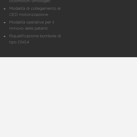
ciclomotori omologati
Modalità di collegamento al
CED motorizzazione
Modalità operative per il
rinnovo delle patenti
Riqualificazione bombole di
tipo CNG4