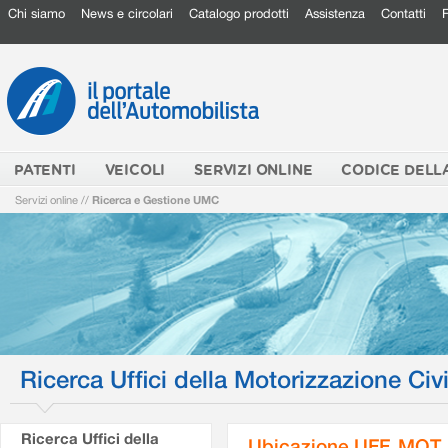
Chi siamo
News e circolari
Catalogo prodotti
Assistenza
Contatti
PATENTI
VEICOLI
SERVIZI ONLINE
CODICE DELL
Servizi online
//
Ricerca e Gestione UMC
Ricerca Uffici della Motorizzazione Civi
Ricerca Uffici della
Ubicazione UFF. MOT.