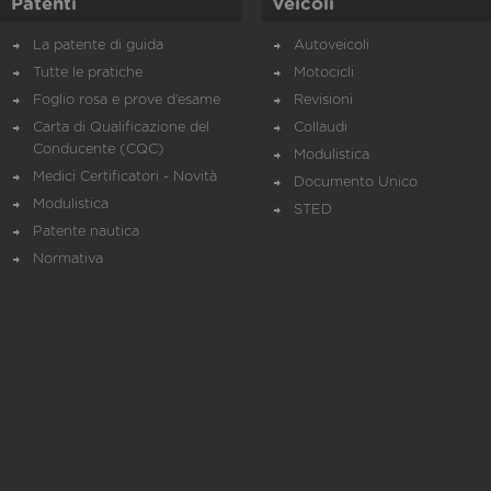
Patenti
Veicoli
La patente di guida
Autoveicoli
Tutte le pratiche
Motocicli
Foglio rosa e prove d’esame
Revisioni
Carta di Qualificazione del
Collaudi
Conducente (CQC)
Modulistica
Medici Certificatori - Novità
Documento Unico
Modulistica
STED
Patente nautica
Normativa