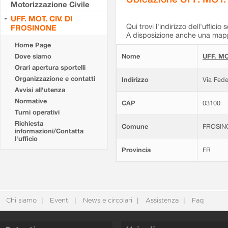
Motorizzazione Civile
UFF. MOT. CIV. DI
Qui trovi l'indirizzo dell'ufficio 
FROSINONE
A disposizione anche una mappa
Home Page
Dove siamo
Nome
UFF. MO
Orari apertura sportelli
Organizzazione e contatti
Indirizzo
Via Fede
Avvisi all'utenza
Normative
CAP
03100
Turni operativi
Richiesta
Comune
FROSIN
informazioni/Contatta
l'ufficio
Provincia
FR
Chi siamo
Eventi
News e circolari
Assistenza
Faq