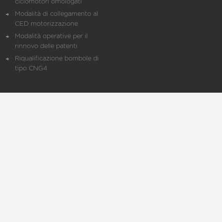
ciclomotori omologati
Modalità di collegamento al
CED motorizzazione
Modalità operative per il
rinnovo delle patenti
Riqualificazione bombole di
tipo CNG4