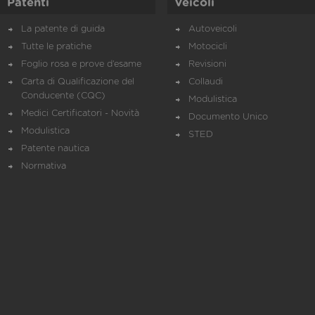
Patenti
Veicoli
La patente di guida
Autoveicoli
Tutte le pratiche
Motocicli
Foglio rosa e prove d’esame
Revisioni
Carta di Qualificazione del
Collaudi
Conducente (CQC)
Modulistica
Medici Certificatori - Novità
Documento Unico
Modulistica
STED
Patente nautica
Normativa