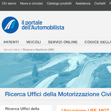
Chi siamo
News e circolari
Catalogo prodotti
Assistenza
Contatti
PATENTI
VEICOLI
SERVIZI ONLINE
CODICE DELL
Servizi online
//
Ricerca e Gestione UMC
Ricerca Uffici della Motorizzazione Civi
Ricerca Uffici della
Ubicazione UFF. MOT.