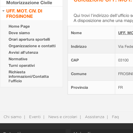
Motorizzazione Civile
UFF. MOT. CIV. DI
Qui trovi l'indirizzo dell'ufficio 
FROSINONE
A disposizione anche una mappa
Home Page
Dove siamo
Nome
UFF. MO
Orari apertura sportelli
Organizzazione e contatti
Indirizzo
Via Fede
Avvisi all'utenza
Normative
CAP
03100
Turni operativi
Richiesta
Comune
FROSIN
informazioni/Contatta
l'ufficio
Provincia
FR
Chi siamo
Eventi
News e circolari
Assistenza
Faq