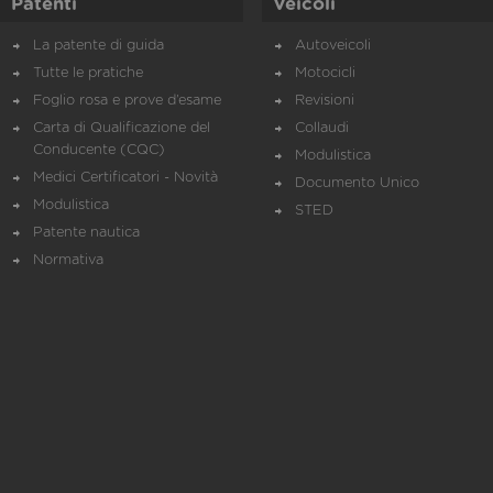
Patenti
Veicoli
La patente di guida
Autoveicoli
Tutte le pratiche
Motocicli
Foglio rosa e prove d’esame
Revisioni
Carta di Qualificazione del
Collaudi
Conducente (CQC)
Modulistica
Medici Certificatori - Novità
Documento Unico
Modulistica
STED
Patente nautica
Normativa