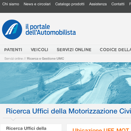
Chi siamo
News e circolari
Catalogo prodotti
Assistenza
Contatti
PATENTI
VEICOLI
SERVIZI ONLINE
CODICE DELL
Servizi online
//
Ricerca e Gestione UMC
Ricerca Uffici della Motorizzazione Civi
Ricerca Uffici della
Ubicazione UFF. MOT.