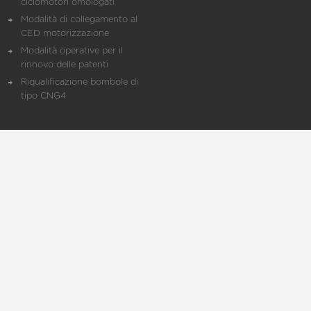
ciclomotori omologati
Modalità di collegamento al
CED motorizzazione
Modalità operative per il
rinnovo delle patenti
Riqualificazione bombole di
tipo CNG4