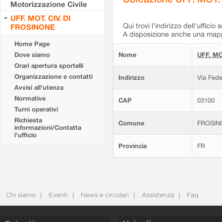
Motorizzazione Civile
UFF. MOT. CIV. DI
Qui trovi l'indirizzo dell'ufficio 
FROSINONE
A disposizione anche una mappa
Home Page
Dove siamo
Nome
UFF. MO
Orari apertura sportelli
Organizzazione e contatti
Indirizzo
Via Fede
Avvisi all'utenza
Normative
CAP
03100
Turni operativi
Richiesta
Comune
FROSIN
informazioni/Contatta
l'ufficio
Provincia
FR
Chi siamo
Eventi
News e circolari
Assistenza
Faq