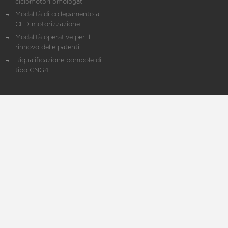
ciclomotori omologati
Modalità di collegamento al
CED motorizzazione
Modalità operative per il
rinnovo delle patenti
Riqualificazione bombole di
tipo CNG4