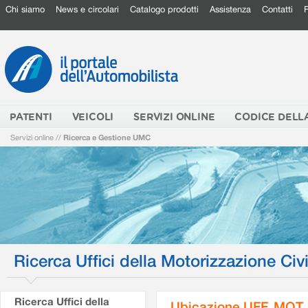
Chi siamo
News e circolari
Catalogo prodotti
Assistenza
Contatti
PATENTI
VEICOLI
SERVIZI ONLINE
CODICE DELL
Servizi online
//
Ricerca e Gestione UMC
Ricerca Uffici della Motorizzazione Civi
Ricerca Uffici della
Ubicazione UFF. MOT.