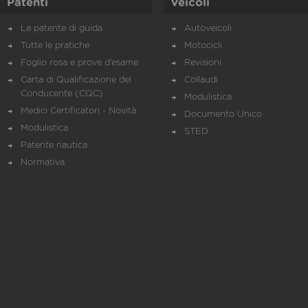
Patenti
Veicoli
La patente di guida
Autoveicoli
Tutte le pratiche
Motocicli
Foglio rosa e prove d’esame
Revisioni
Carta di Qualificazione del
Collaudi
Conducente (CQC)
Modulistica
Medici Certificatori - Novità
Documento Unico
Modulistica
STED
Patente nautica
Normativa