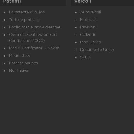
Patenti
Veicoli
La patente di guida
Autoveicoli
Tutte le pratiche
Motocicli
Foglio rosa e prove d’esame
Revisioni
Carta di Qualificazione del
Collaudi
Conducente (CQC)
Modulistica
Medici Certificatori - Novità
Documento Unico
Modulistica
STED
Patente nautica
Normativa