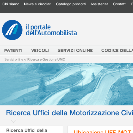
Chi siamo
News e circolari
Catalogo prodotti
Assistenza
Contatti
PATENTI
VEICOLI
SERVIZI ONLINE
CODICE DELL
Servizi online
//
Ricerca e Gestione UMC
Ricerca Uffici della Motorizzazione Civi
Ricerca Uffici della
Ubicazione UFF. MOT.