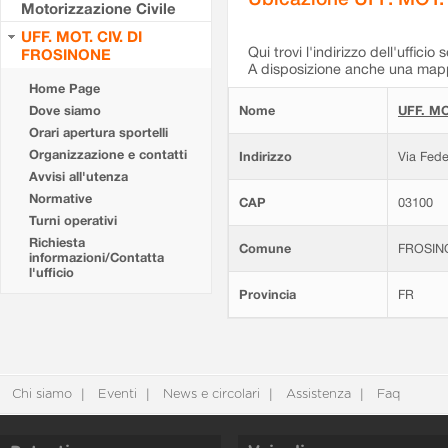
Motorizzazione Civile
UFF. MOT. CIV. DI
Qui trovi l'indirizzo dell'ufficio 
FROSINONE
A disposizione anche una mappa
Home Page
Dove siamo
Nome
UFF. MO
Orari apertura sportelli
Organizzazione e contatti
Indirizzo
Via Fede
Avvisi all'utenza
Normative
CAP
03100
Turni operativi
Richiesta
Comune
FROSIN
informazioni/Contatta
l'ufficio
Provincia
FR
Chi siamo
Eventi
News e circolari
Assistenza
Faq