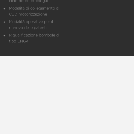
ciclomotori omologati
Modalità di collegamento al
CED motorizzazione
Modalità operative per il
rinnovo delle patenti
Riqualificazione bombole di
tipo CNG4