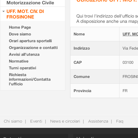
Motorizzazione Civile
UFF. MOT. CIV. DI
Qui trovi l'indirizzo dell'ufficio 
FROSINONE
A disposizione anche una mappa
Home Page
Dove siamo
Nome
UFF. MO
Orari apertura sportelli
Organizzazione e contatti
Indirizzo
Via Fede
Avvisi all'utenza
Normative
CAP
03100
Turni operativi
Richiesta
Comune
FROSIN
informazioni/Contatta
l'ufficio
Provincia
FR
Chi siamo
Eventi
News e circolari
Assistenza
Faq