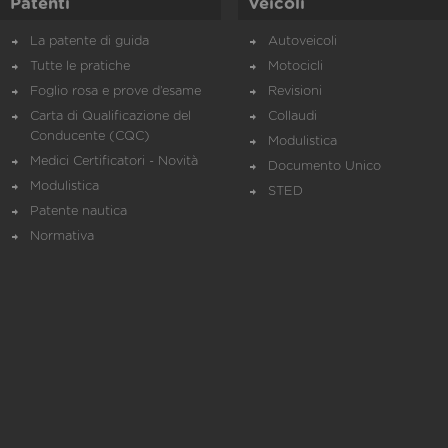
Patenti
Veicoli
La patente di guida
Autoveicoli
Tutte le pratiche
Motocicli
Foglio rosa e prove d’esame
Revisioni
Carta di Qualificazione del
Collaudi
Conducente (CQC)
Modulistica
Medici Certificatori - Novità
Documento Unico
Modulistica
STED
Patente nautica
Normativa