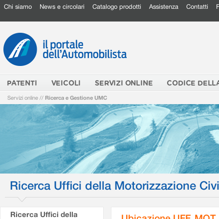
Chi siamo
News e circolari
Catalogo prodotti
Assistenza
Contatti
PATENTI
VEICOLI
SERVIZI ONLINE
CODICE DELL
Servizi online
//
Ricerca e Gestione UMC
Ricerca Uffici della Motorizzazione Civi
Ricerca Uffici della
Ubicazione UFF. MOT.