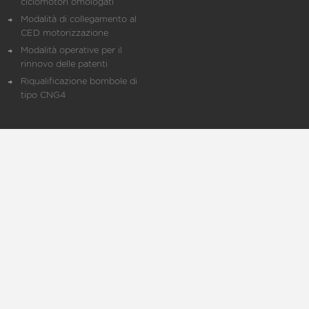
ciclomotori omologati
Modalità di collegamento al
CED motorizzazione
Modalità operative per il
rinnovo delle patenti
Riqualificazione bombole di
tipo CNG4