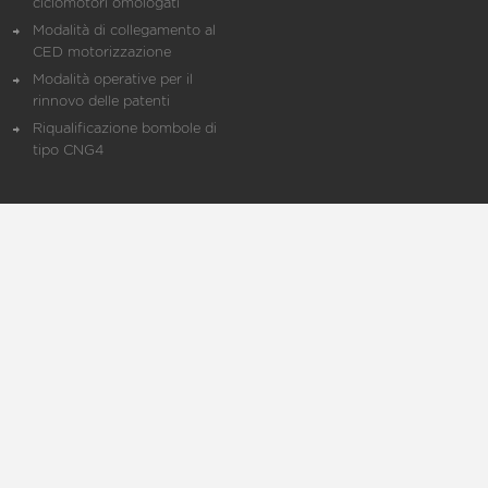
ciclomotori omologati
Modalità di collegamento al
CED motorizzazione
Modalità operative per il
rinnovo delle patenti
Riqualificazione bombole di
tipo CNG4