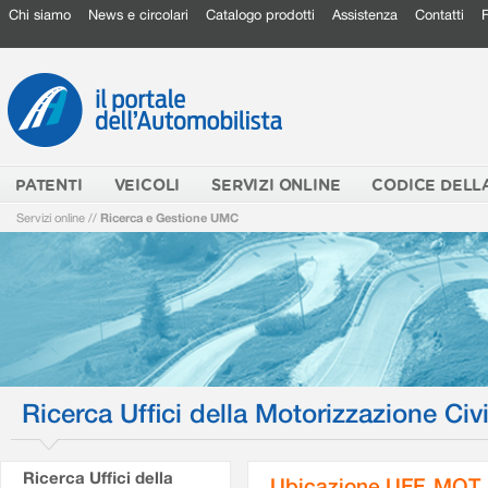
Chi siamo
News e circolari
Catalogo prodotti
Assistenza
Contatti
PATENTI
VEICOLI
SERVIZI ONLINE
CODICE DELL
Servizi online
//
Ricerca e Gestione UMC
Ricerca Uffici della Motorizzazione Civi
Ricerca Uffici della
Ubicazione UFF. MOT.