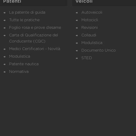
Patenti
Veicoli
La patente di guida
Autoveicoli
Tutte le pratiche
Motocicli
Foglio rosa e prove d’esame
Revisioni
Carta di Qualificazione del
Collaudi
Conducente (CQC)
Modulistica
Medici Certificatori - Novità
Documento Unico
Modulistica
STED
Patente nautica
Normativa