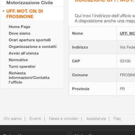
Motorizzazione Civile
UFF. MOT. CIV. DI
Qui trovi l'indirizzo dell'ufficio 
FROSINONE
A disposizione anche una mappa
Home Page
Dove siamo
Nome
UFF. MO
Orari apertura sportelli
Organizzazione e contatti
Indirizzo
Via Fede
Avvisi all'utenza
Normative
CAP
03100
Turni operativi
Richiesta
Comune
FROSIN
informazioni/Contatta
l'ufficio
Provincia
FR
Chi siamo
Eventi
News e circolari
Assistenza
Faq