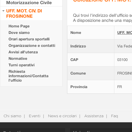
Motorizzazione Civile
UFF. MOT. CIV. DI
Qui trovi l'indirizzo dell'ufficio 
FROSINONE
A disposizione anche una mappa
Home Page
Dove siamo
Nome
UFF. MO
Orari apertura sportelli
Organizzazione e contatti
Indirizzo
Via Fede
Avvisi all'utenza
Normative
CAP
03100
Turni operativi
Richiesta
Comune
FROSIN
informazioni/Contatta
l'ufficio
Provincia
FR
Chi siamo
Eventi
News e circolari
Assistenza
Faq