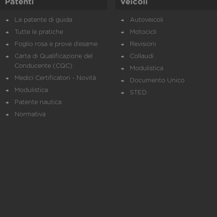
Patenti
Veicoli
La patente di guida
Autoveicoli
Tutte le pratiche
Motocicli
Foglio rosa e prove d’esame
Revisioni
Carta di Qualificazione del
Collaudi
Conducente (CQC)
Modulistica
Medici Certificatori - Novità
Documento Unico
Modulistica
STED
Patente nautica
Normativa