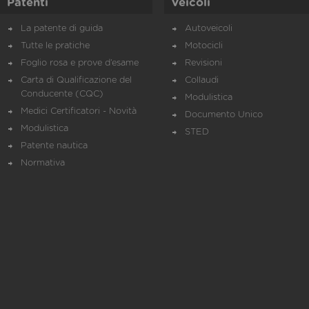
Patenti
Veicoli
La patente di guida
Autoveicoli
Tutte le pratiche
Motocicli
Foglio rosa e prove d’esame
Revisioni
Carta di Qualificazione del
Collaudi
Conducente (CQC)
Modulistica
Medici Certificatori - Novità
Documento Unico
Modulistica
STED
Patente nautica
Normativa