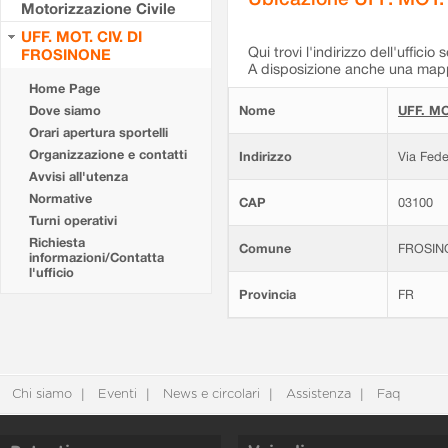
Motorizzazione Civile
UFF. MOT. CIV. DI
Qui trovi l'indirizzo dell'ufficio 
FROSINONE
A disposizione anche una mappa
Home Page
Dove siamo
Nome
UFF. MO
Orari apertura sportelli
Organizzazione e contatti
Indirizzo
Via Fede
Avvisi all'utenza
Normative
CAP
03100
Turni operativi
Richiesta
Comune
FROSIN
informazioni/Contatta
l'ufficio
Provincia
FR
Chi siamo
Eventi
News e circolari
Assistenza
Faq