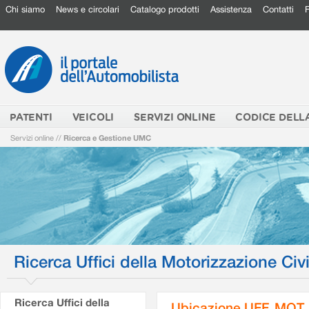
Chi siamo
News e circolari
Catalogo prodotti
Assistenza
Contatti
PATENTI
VEICOLI
SERVIZI ONLINE
CODICE DELL
Servizi online
//
Ricerca e Gestione UMC
Ricerca Uffici della Motorizzazione Civi
Ricerca Uffici della
Ubicazione UFF. MOT.