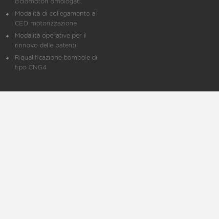
ciclomotori omologati
Modalità di collegamento al
CED motorizzazione
Modalità operative per il
rinnovo delle patenti
Riqualificazione bombole di
tipo CNG4