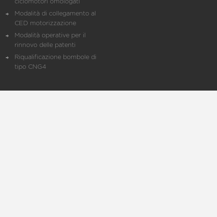
ciclomotori omologati
Modalità di collegamento al
CED motorizzazione
Modalità operative per il
rinnovo delle patenti
Riqualificazione bombole di
tipo CNG4