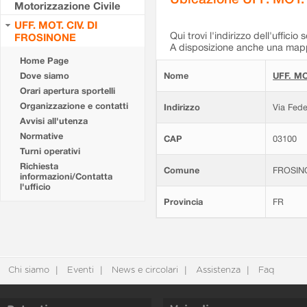
Motorizzazione Civile
UFF. MOT. CIV. DI
Qui trovi l'indirizzo dell'ufficio 
FROSINONE
A disposizione anche una mappa
Home Page
Dove siamo
Nome
UFF. MO
Orari apertura sportelli
Organizzazione e contatti
Indirizzo
Via Fede
Avvisi all'utenza
Normative
CAP
03100
Turni operativi
Richiesta
Comune
FROSIN
informazioni/Contatta
l'ufficio
Provincia
FR
Chi siamo
Eventi
News e circolari
Assistenza
Faq