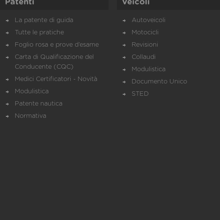
Patenti
Veicoli
La patente di guida
Autoveicoli
Tutte le pratiche
Motocicli
Foglio rosa e prove d’esame
Revisioni
Carta di Qualificazione del
Collaudi
Conducente (CQC)
Modulistica
Medici Certificatori - Novità
Documento Unico
Modulistica
STED
Patente nautica
Normativa