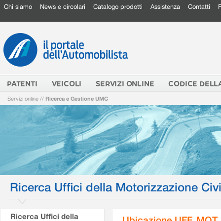
Chi siamo
News e circolari
Catalogo prodotti
Assistenza
Contatti
PATENTI
VEICOLI
SERVIZI ONLINE
CODICE DELL
Servizi online
//
Ricerca e Gestione UMC
Ricerca Uffici della Motorizzazione Civi
Ricerca Uffici della
Ubicazione UFF. MOT.