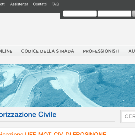
otti
Assistenza
Contatti
FAQ
NLINE
CODICE DELLA STRADA
PROFESSIONISTI
AU
orizzazione Civile
icazione UFF. MOT. CIV. DI FROSINONE