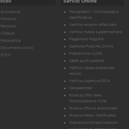
icoli
Servizi Online
Autoveicoli
Monopattini - Contrassegno
identificativo
Motocicli
Verifica revisioni effettuate
Revisioni
Verifica massa supplementare
Collaudi
Pagamenti PagoPA
Modulistica
Gestione Pratiche Online
Documento Unico
Piattaforma CUDE
STED
Saldo punti patente
Verifica classe ambientale
veicolo
Verifica copertura RCA
Neopatentati
Ricerca Uffici della
Motorizzazione Civile
Ricerca officine autorizzate
Ricerca Medici Certificatori
Statistiche immatricolazioni