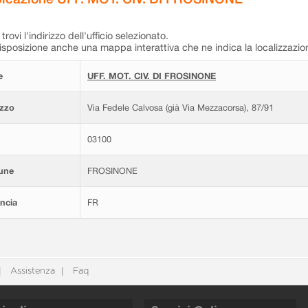
trovi l'indirizzo dell'ufficio selezionato.
isposizione anche una mappa interattiva che ne indica la localizzazio
e
UFF. MOT. CIV. DI FROSINONE
izzo
Via Fedele Calvosa (già Via Mezzacorsa), 87/91
03100
une
FROSINONE
ncia
FR
Assistenza
Faq