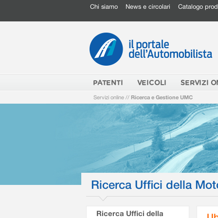
Chi siamo
News e circolari
Catalogo prod
PATENTI
VEICOLI
SERVIZI O
Servizi online
//
Ricerca e Gestione UMC
Ricerca Uffici della Mot
Ricerca Uffici della
Ub