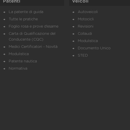
Patenti
Veicoli
La patente di guida
Autoveicoli
Tutte le pratiche
Motocicli
Foglio rosa e prove d’esame
Revisioni
Carta di Qualificazione del
Collaudi
Conducente (CQC)
Modulistica
Medici Certificatori - Novità
Documento Unico
Modulistica
STED
Patente nautica
Normativa