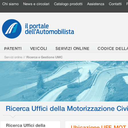
Chi siamo
News e circolari
Catalogo prodotti
Assistenza
Contatti
PATENTI
VEICOLI
SERVIZI ONLINE
CODICE DELL
Servizi online
//
Ricerca e Gestione UMC
Ricerca Uffici della Motorizzazione Civi
Ricerca Uffici della
Ubicazione UFF. MOT.