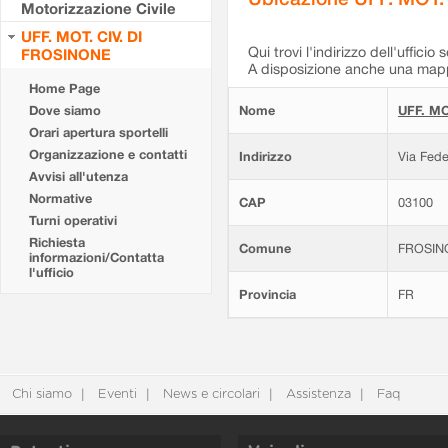
Motorizzazione Civile
UFF. MOT. CIV. DI
Qui trovi l'indirizzo dell'ufficio 
FROSINONE
A disposizione anche una mappa
Home Page
Dove siamo
Nome
UFF. MO
Orari apertura sportelli
Organizzazione e contatti
Indirizzo
Via Fede
Avvisi all'utenza
Normative
CAP
03100
Turni operativi
Richiesta
Comune
FROSIN
informazioni/Contatta
l'ufficio
Provincia
FR
Chi siamo
Eventi
News e circolari
Assistenza
Faq