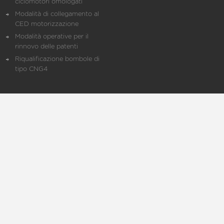
ciclomotori omologati
Modalità di collegamento al
CED motorizzazione
Modalità operative per il
rinnovo delle patenti
Riqualificazione bombole di
tipo CNG4