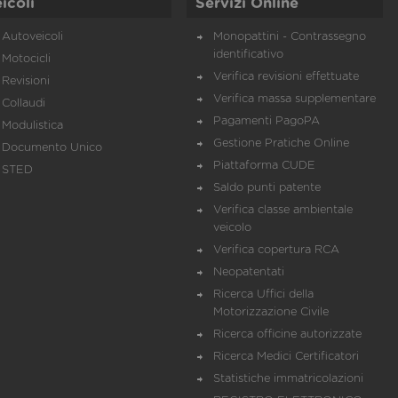
icoli
Servizi Online
Autoveicoli
Monopattini - Contrassegno
identificativo
Motocicli
Verifica revisioni effettuate
Revisioni
Verifica massa supplementare
Collaudi
Pagamenti PagoPA
Modulistica
Gestione Pratiche Online
Documento Unico
Piattaforma CUDE
STED
Saldo punti patente
Verifica classe ambientale
veicolo
Verifica copertura RCA
Neopatentati
Ricerca Uffici della
Motorizzazione Civile
Ricerca officine autorizzate
Ricerca Medici Certificatori
Statistiche immatricolazioni