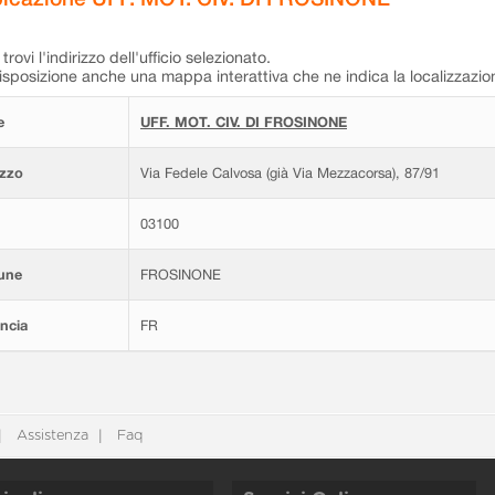
trovi l'indirizzo dell'ufficio selezionato.
isposizione anche una mappa interattiva che ne indica la localizzazio
e
UFF. MOT. CIV. DI FROSINONE
izzo
Via Fedele Calvosa (già Via Mezzacorsa), 87/91
03100
une
FROSINONE
ncia
FR
Assistenza
Faq