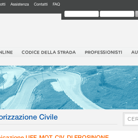
otti
Assistenza
Contatti
FAQ
NLINE
CODICE DELLA STRADA
PROFESSIONISTI
AU
orizzazione Civile
icazione UFF. MOT. CIV. DI FROSINONE