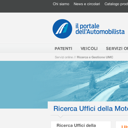
Chi siamo
News e circolari
Catalogo prod
PATENTI
VEICOLI
SERVIZI O
Servizi online
//
Ricerca e Gestione UMC
Ricerca Uffici della Mot
Ricerca Uffici della
Ub