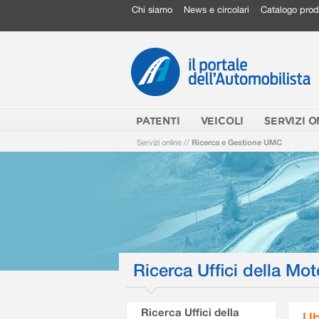
Chi siamo
News e circolari
Catalogo prod
PATENTI
VEICOLI
SERVIZI O
Servizi online
//
Ricerca e Gestione UMC
Ricerca Uffici della Mot
Ricerca Uffici della
Ub