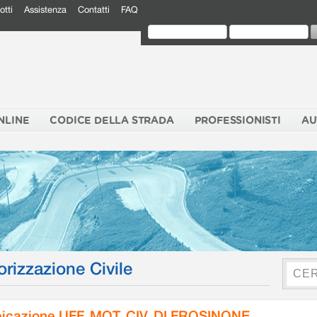
otti
Assistenza
Contatti
FAQ
NLINE
CODICE DELLA STRADA
PROFESSIONISTI
AU
orizzazione Civile
icazione UFF. MOT. CIV. DI FROSINONE