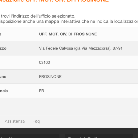
trovi l'indirizzo dell'ufficio selezionato.
isposizione anche una mappa interattiva che ne indica la localizzazio
e
UFF. MOT. CIV. DI FROSINONE
izzo
Via Fedele Calvosa (già Via Mezzacorsa), 87/91
03100
une
FROSINONE
ncia
FR
Assistenza
Faq