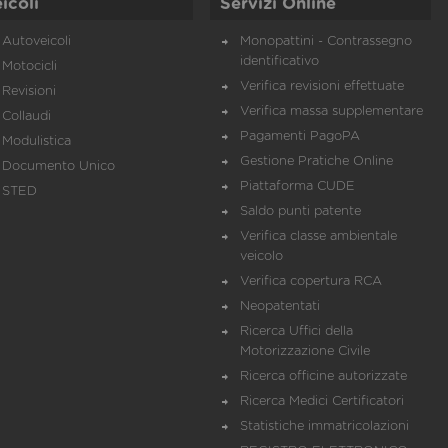
icoli
Servizi Online
Autoveicoli
Monopattini - Contrassegno
identificativo
Motocicli
Verifica revisioni effettuate
Revisioni
Verifica massa supplementare
Collaudi
Pagamenti PagoPA
Modulistica
Gestione Pratiche Online
Documento Unico
Piattaforma CUDE
STED
Saldo punti patente
Verifica classe ambientale
veicolo
Verifica copertura RCA
Neopatentati
Ricerca Uffici della
Motorizzazione Civile
Ricerca officine autorizzate
Ricerca Medici Certificatori
Statistiche immatricolazioni