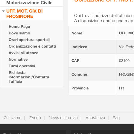
Motorizzazione Civile
UFF. MOT. CIV. DI
Qui trovi l'indirizzo dell'ufficio 
FROSINONE
A disposizione anche una mappa
Home Page
Dove siamo
Nome
UFF. MO
Orari apertura sportelli
Organizzazione e contatti
Indirizzo
Via Fede
Avvisi all'utenza
Normative
CAP
03100
Turni operativi
Richiesta
Comune
FROSIN
informazioni/Contatta
l'ufficio
Provincia
FR
Chi siamo
Eventi
News e circolari
Assistenza
Faq