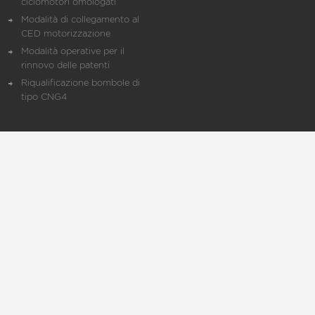
ciclomotori omologati
Modalità di collegamento al
CED motorizzazione
Modalità operative per il
rinnovo delle patenti
Riqualificazione bombole di
tipo CNG4