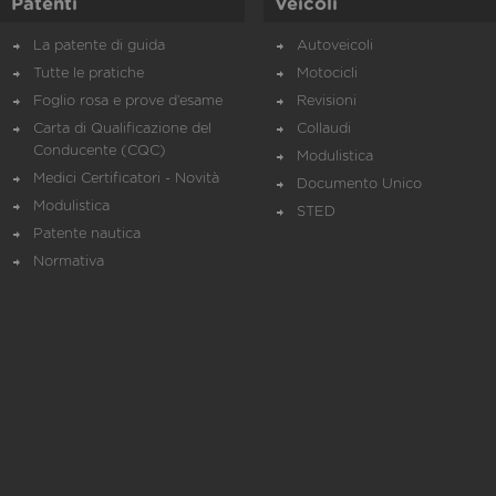
Patenti
Veicoli
La patente di guida
Autoveicoli
Tutte le pratiche
Motocicli
Foglio rosa e prove d’esame
Revisioni
Carta di Qualificazione del
Collaudi
Conducente (CQC)
Modulistica
Medici Certificatori - Novità
Documento Unico
Modulistica
STED
Patente nautica
Normativa