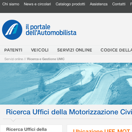
Chi siamo
News e circolari
Catalogo prodotti
Assistenza
Contatti
PATENTI
VEICOLI
SERVIZI ONLINE
CODICE DELL
Servizi online
//
Ricerca e Gestione UMC
Ricerca Uffici della Motorizzazione Civi
Ricerca Uffici della
Ubicazione UFF. MOT.