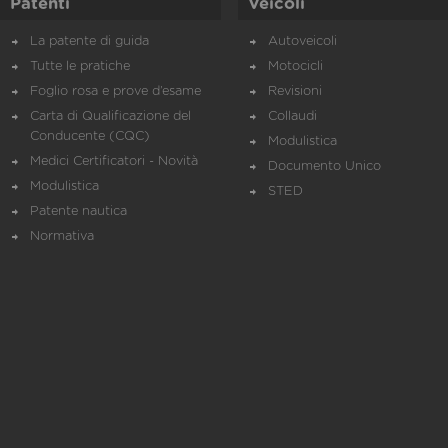
Patenti
Veicoli
La patente di guida
Autoveicoli
Tutte le pratiche
Motocicli
Foglio rosa e prove d’esame
Revisioni
Carta di Qualificazione del
Collaudi
Conducente (CQC)
Modulistica
Medici Certificatori - Novità
Documento Unico
Modulistica
STED
Patente nautica
Normativa