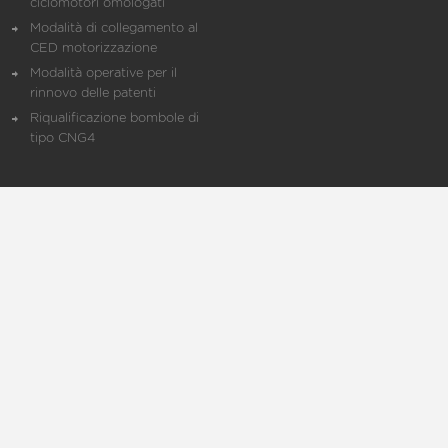
ciclomotori omologati
Modalità di collegamento al
CED motorizzazione
Modalità operative per il
rinnovo delle patenti
Riqualificazione bombole di
tipo CNG4