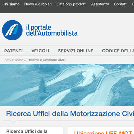
Chi siamo
News e circolari
Catalogo prodotti
Assistenza
Contatti
PATENTI
VEICOLI
SERVIZI ONLINE
CODICE DELL
Servizi online
//
Ricerca e Gestione UMC
Ricerca Uffici della Motorizzazione Civi
Ricerca Uffici della
Ubicazione UFF. MOT.