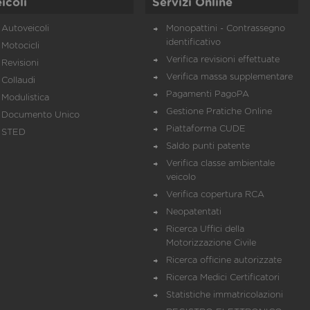
icoli
Servizi Online
Autoveicoli
Monopattini - Contrassegno
identificativo
Motocicli
Verifica revisioni effettuate
Revisioni
Verifica massa supplementare
Collaudi
Pagamenti PagoPA
Modulistica
Gestione Pratiche Online
Documento Unico
Piattaforma CUDE
STED
Saldo punti patente
Verifica classe ambientale
veicolo
Verifica copertura RCA
Neopatentati
Ricerca Uffici della
Motorizzazione Civile
Ricerca officine autorizzate
Ricerca Medici Certificatori
Statistiche immatricolazioni