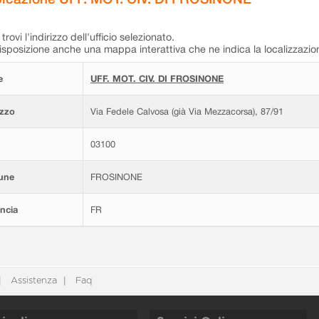
trovi l'indirizzo dell'ufficio selezionato.
isposizione anche una mappa interattiva che ne indica la localizzazio
e
UFF. MOT. CIV. DI FROSINONE
izzo
Via Fedele Calvosa (già Via Mezzacorsa), 87/91
03100
une
FROSINONE
ncia
FR
Assistenza
Faq