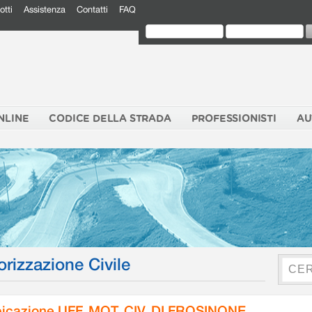
otti
Assistenza
Contatti
FAQ
NLINE
CODICE DELLA STRADA
PROFESSIONISTI
AU
orizzazione Civile
icazione UFF. MOT. CIV. DI FROSINONE