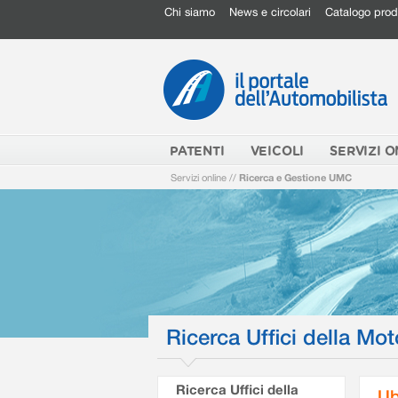
Chi siamo
News e circolari
Catalogo prod
PATENTI
VEICOLI
SERVIZI O
Servizi online
//
Ricerca e Gestione UMC
Ricerca Uffici della Mot
Ricerca Uffici della
Ub