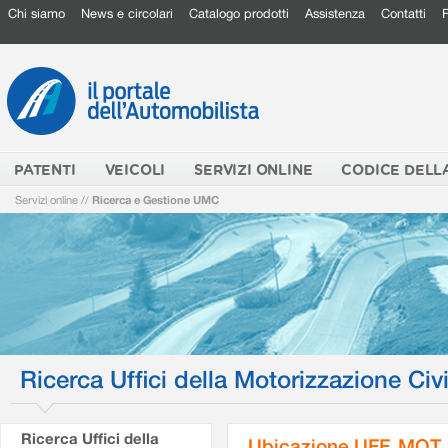
Chi siamo
News e circolari
Catalogo prodotti
Assistenza
Contatti
PATENTI
VEICOLI
SERVIZI ONLINE
CODICE DELL
Servizi online
//
Ricerca e Gestione UMC
Ricerca Uffici della Motorizzazione Civi
Ricerca Uffici della
Ubicazione UFF. MOT.