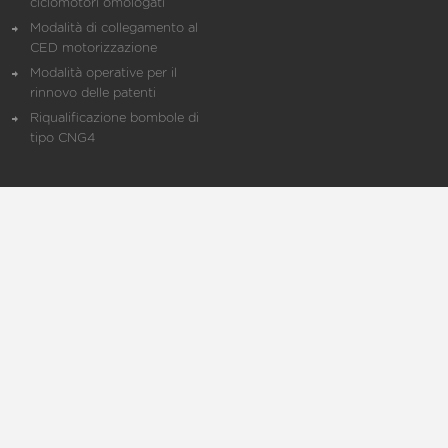
ciclomotori omologati
Modalità di collegamento al
CED motorizzazione
Modalità operative per il
rinnovo delle patenti
Riqualificazione bombole di
tipo CNG4