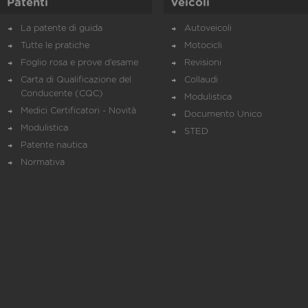
Patenti
Veicoli
La patente di guida
Autoveicoli
Tutte le pratiche
Motocicli
Foglio rosa e prove d’esame
Revisioni
Carta di Qualificazione del
Collaudi
Conducente (CQC)
Modulistica
Medici Certificatori - Novità
Documento Unico
Modulistica
STED
Patente nautica
Normativa