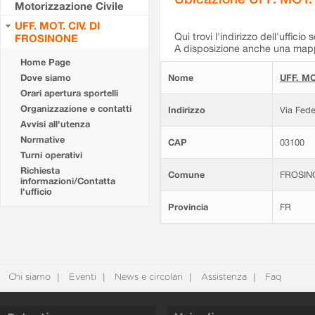
Motorizzazione Civile
UFF. MOT. CIV. DI
Qui trovi l'indirizzo dell'ufficio 
FROSINONE
A disposizione anche una mappa
Home Page
Dove siamo
Nome
UFF. MO
Orari apertura sportelli
Organizzazione e contatti
Indirizzo
Via Fede
Avvisi all'utenza
Normative
CAP
03100
Turni operativi
Richiesta
Comune
FROSIN
informazioni/Contatta
l'ufficio
Provincia
FR
Chi siamo
Eventi
News e circolari
Assistenza
Faq