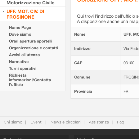
Motorizzazione Civile
UFF. MOT. CIV. DI
Qui trovi l'indirizzo dell'ufficio 
FROSINONE
A disposizione anche una mappa
Home Page
Dove siamo
Nome
UFF. MO
Orari apertura sportelli
Organizzazione e contatti
Indirizzo
Via Fede
Avvisi all'utenza
Normative
CAP
03100
Turni operativi
Richiesta
Comune
FROSIN
informazioni/Contatta
l'ufficio
Provincia
FR
Chi siamo
Eventi
News e circolari
Assistenza
Faq