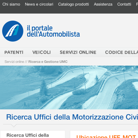
Chi siamo
News e circolari
Catalogo prodotti
Assistenza
Contatti
PATENTI
VEICOLI
SERVIZI ONLINE
CODICE DELL
Servizi online
//
Ricerca e Gestione UMC
Ricerca Uffici della Motorizzazione Civi
Ricerca Uffici della
Ubicazione UFF. MOT.