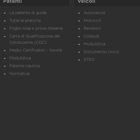
Patenti
Veicoli
La patente di guida
Autoveicoli
Tutte le pratiche
Motocicli
Foglio rosa e prove d’esame
Revisioni
Carta di Qualificazione del
Collaudi
Conducente (CQC)
Modulistica
Medici Certificatori - Novità
Documento Unico
Modulistica
STED
Patente nautica
Normativa