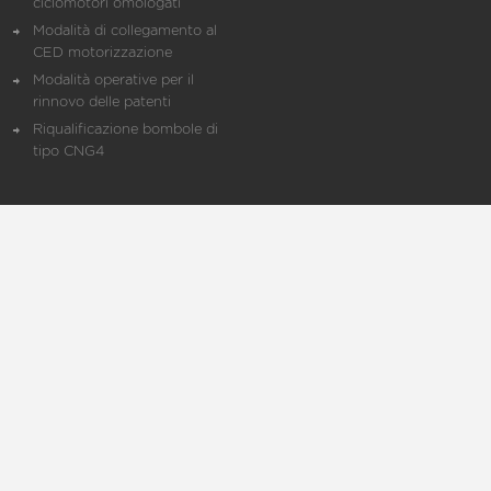
ciclomotori omologati
Modalità di collegamento al
CED motorizzazione
Modalità operative per il
rinnovo delle patenti
Riqualificazione bombole di
tipo CNG4