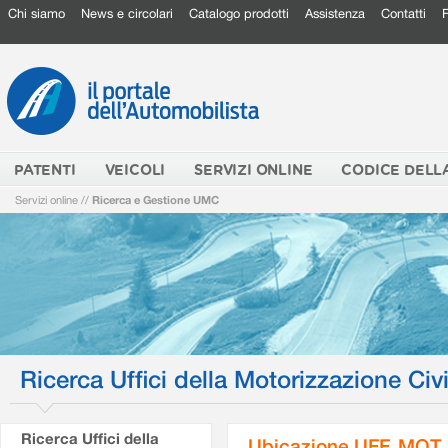
Chi siamo
News e circolari
Catalogo prodotti
Assistenza
Contatti
PATENTI
VEICOLI
SERVIZI ONLINE
CODICE DELL
Servizi online
//
Ricerca e Gestione UMC
Ricerca Uffici della Motorizzazione Civi
Ricerca Uffici della
Ubicazione UFF. MOT.