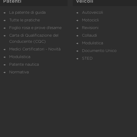
Patenti
Veicoli
La patente di guida
Autoveicoli
Tutte le pratiche
Motocicli
Foglio rosa e prove d’esame
Revisioni
Carta di Qualificazione del
Collaudi
Conducente (CQC)
Modulistica
Medici Certificatori - Novità
Documento Unico
Modulistica
STED
Patente nautica
Normativa