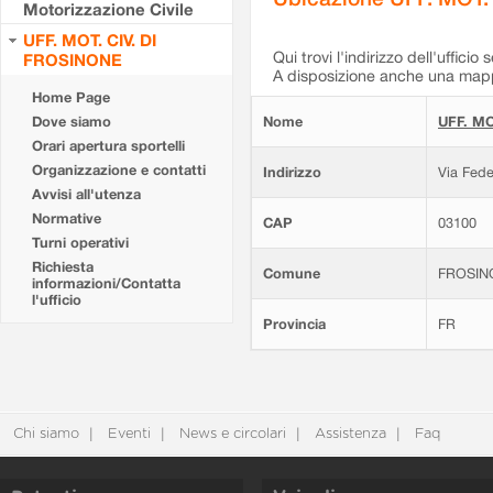
Motorizzazione Civile
UFF. MOT. CIV. DI
Qui trovi l'indirizzo dell'ufficio 
FROSINONE
A disposizione anche una mappa
Home Page
Dove siamo
Nome
UFF. MO
Orari apertura sportelli
Organizzazione e contatti
Indirizzo
Via Fede
Avvisi all'utenza
Normative
CAP
03100
Turni operativi
Richiesta
Comune
FROSIN
informazioni/Contatta
l'ufficio
Provincia
FR
Chi siamo
Eventi
News e circolari
Assistenza
Faq