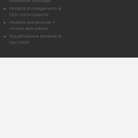
ciclomotori omologati
Modalità di collegamento al
CED motorizzazione
Modalità operative per il
rinnovo delle patenti
Riqualificazione bombole di
tipo CNG4