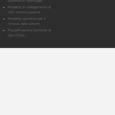
ciclomotori omologati
Modalità di collegamento al
CED motorizzazione
Modalità operative per il
rinnovo delle patenti
Riqualificazione bombole di
tipo CNG4