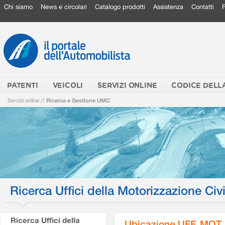
Chi siamo
News e circolari
Catalogo prodotti
Assistenza
Contatti
PATENTI
VEICOLI
SERVIZI ONLINE
CODICE DELL
Servizi online
//
Ricerca e Gestione UMC
Ricerca Uffici della Motorizzazione Civi
Ricerca Uffici della
Ubicazione UFF. MOT.