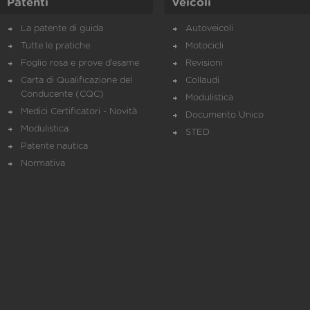
Patenti
Veicoli
La patente di guida
Autoveicoli
Tutte le pratiche
Motocicli
Foglio rosa e prove d’esame
Revisioni
Carta di Qualificazione del
Collaudi
Conducente (CQC)
Modulistica
Medici Certificatori - Novità
Documento Unico
Modulistica
STED
Patente nautica
Normativa