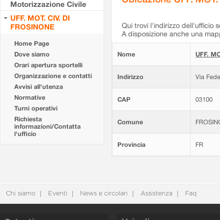
Motorizzazione Civile
UFF. MOT. CIV. DI
Qui trovi l'indirizzo dell'ufficio 
FROSINONE
A disposizione anche una mappa
Home Page
Dove siamo
Nome
UFF. MO
Orari apertura sportelli
Organizzazione e contatti
Indirizzo
Via Fede
Avvisi all'utenza
Normative
CAP
03100
Turni operativi
Richiesta
Comune
FROSIN
informazioni/Contatta
l'ufficio
Provincia
FR
Chi siamo
Eventi
News e circolari
Assistenza
Faq