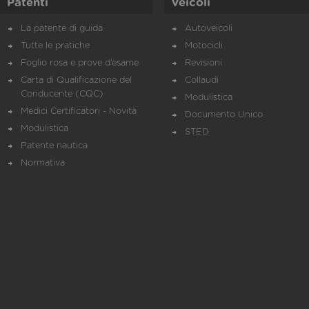
Patenti
Veicoli
La patente di guida
Autoveicoli
Tutte le pratiche
Motocicli
Foglio rosa e prove d’esame
Revisioni
Carta di Qualificazione del
Collaudi
Conducente (CQC)
Modulistica
Medici Certificatori - Novità
Documento Unico
Modulistica
STED
Patente nautica
Normativa