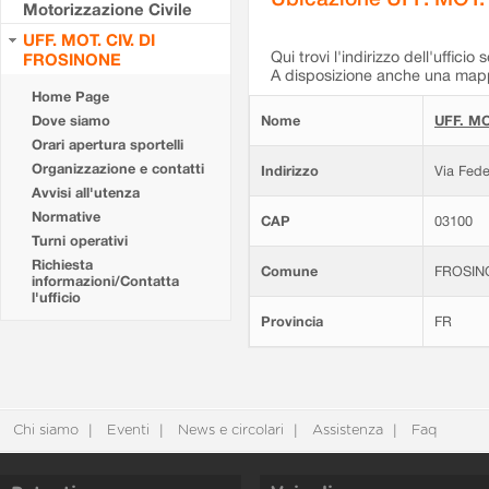
Motorizzazione Civile
UFF. MOT. CIV. DI
Qui trovi l'indirizzo dell'ufficio 
FROSINONE
A disposizione anche una mappa
Home Page
Dove siamo
Nome
UFF. MO
Orari apertura sportelli
Organizzazione e contatti
Indirizzo
Via Fede
Avvisi all'utenza
Normative
CAP
03100
Turni operativi
Richiesta
Comune
FROSIN
informazioni/Contatta
l'ufficio
Provincia
FR
Chi siamo
Eventi
News e circolari
Assistenza
Faq