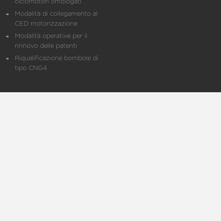
ciclomotori omologati
Modalità di collegamento al
CED motorizzazione
Modalità operative per il
rinnovo delle patenti
Riqualificazione bombole di
tipo CNG4