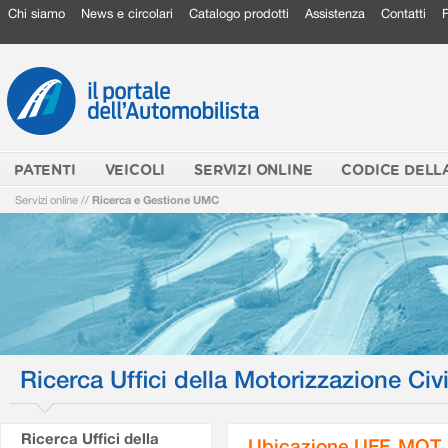
Chi siamo
News e circolari
Catalogo prodotti
Assistenza
Contatti
PATENTI
VEICOLI
SERVIZI ONLINE
CODICE DELL
Servizi online
//
Ricerca e Gestione UMC
Ricerca Uffici della Motorizzazione Civi
Ricerca Uffici della
Ubicazione UFF. MOT.