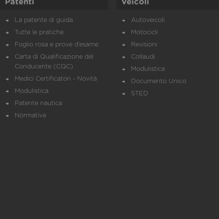
Patenti
Veicoli
La patente di guida
Autoveicoli
Tutte le pratiche
Motocicli
Foglio rosa e prove d’esame
Revisioni
Carta di Qualificazione del
Collaudi
Conducente (CQC)
Modulistica
Medici Certificatori - Novità
Documento Unico
Modulistica
STED
Patente nautica
Normativa