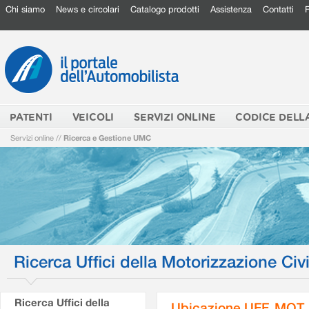
Chi siamo
News e circolari
Catalogo prodotti
Assistenza
Contatti
PATENTI
VEICOLI
SERVIZI ONLINE
CODICE DELL
Servizi online
//
Ricerca e Gestione UMC
Ricerca Uffici della Motorizzazione Civi
Ricerca Uffici della
Ubicazione UFF. MOT.