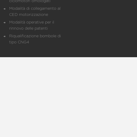
ciclomotori omologati
Modalità di collegamento al
CED motorizzazione
Modalità operative per il
rinnovo delle patenti
Riqualificazione bombole di
tipo CNG4