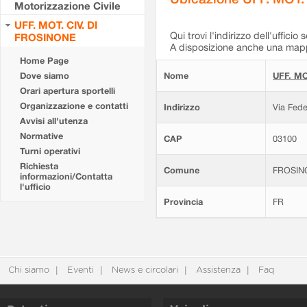
Motorizzazione Civile
UFF. MOT. CIV. DI
Qui trovi l'indirizzo dell'ufficio 
FROSINONE
A disposizione anche una mappa
Home Page
Dove siamo
Nome
UFF. MO
Orari apertura sportelli
Organizzazione e contatti
Indirizzo
Via Fede
Avvisi all'utenza
Normative
CAP
03100
Turni operativi
Richiesta
Comune
FROSIN
informazioni/Contatta
l'ufficio
Provincia
FR
Chi siamo
Eventi
News e circolari
Assistenza
Faq