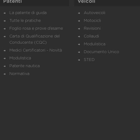
Patenti
Veicoli
La patente di guida
Autoveicoli
Tutte le pratiche
Motocicli
Foglio rosa e prove d’esame
Revisioni
Carta di Qualificazione del
Collaudi
Conducente (CQC)
Modulistica
Medici Certificatori - Novità
Documento Unico
Modulistica
STED
Patente nautica
Normativa