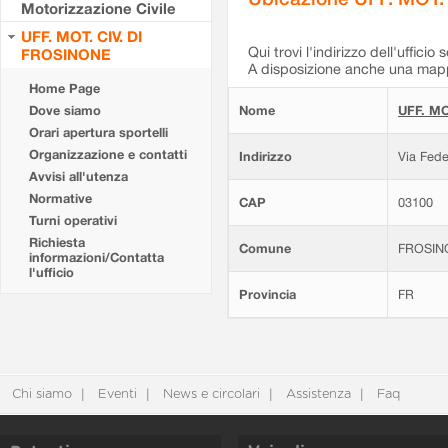
Motorizzazione Civile
UFF. MOT. CIV. DI
Qui trovi l'indirizzo dell'ufficio 
FROSINONE
A disposizione anche una mappa
Home Page
Dove siamo
Nome
UFF. MO
Orari apertura sportelli
Organizzazione e contatti
Indirizzo
Via Fede
Avvisi all'utenza
Normative
CAP
03100
Turni operativi
Richiesta
Comune
FROSIN
informazioni/Contatta
l'ufficio
Provincia
FR
Chi siamo
Eventi
News e circolari
Assistenza
Faq