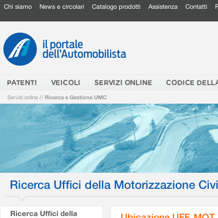
Chi siamo
News e circolari
Catalogo prodotti
Assistenza
Contatti
PATENTI
VEICOLI
SERVIZI ONLINE
CODICE DELL
Servizi online
//
Ricerca e Gestione UMC
Ricerca Uffici della Motorizzazione Civi
Ricerca Uffici della
Ubicazione UFF. MOT.