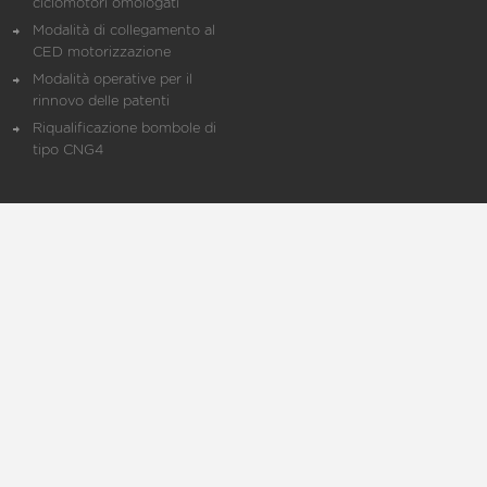
ciclomotori omologati
Modalità di collegamento al
CED motorizzazione
Modalità operative per il
rinnovo delle patenti
Riqualificazione bombole di
tipo CNG4