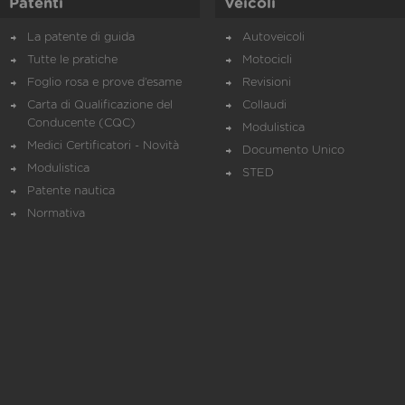
Patenti
Veicoli
La patente di guida
Autoveicoli
Tutte le pratiche
Motocicli
Foglio rosa e prove d’esame
Revisioni
Carta di Qualificazione del
Collaudi
Conducente (CQC)
Modulistica
Medici Certificatori - Novità
Documento Unico
Modulistica
STED
Patente nautica
Normativa