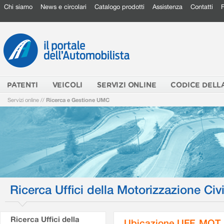
Chi siamo
News e circolari
Catalogo prodotti
Assistenza
Contatti
PATENTI
VEICOLI
SERVIZI ONLINE
CODICE DELL
Servizi online
//
Ricerca e Gestione UMC
Ricerca Uffici della Motorizzazione Civi
Ricerca Uffici della
Ubicazione UFF. MOT.