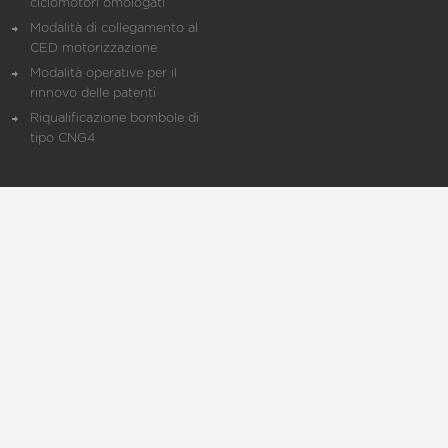
ciclomotori omologati
Modalità di collegamento al
CED motorizzazione
Modalità operative per il
rinnovo delle patenti
Riqualificazione bombole di
tipo CNG4