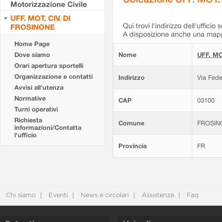
Motorizzazione Civile
UFF. MOT. CIV. DI
Qui trovi l'indirizzo dell'ufficio 
FROSINONE
A disposizione anche una mappa
Home Page
Dove siamo
Nome
UFF. MO
Orari apertura sportelli
Organizzazione e contatti
Indirizzo
Via Fede
Avvisi all'utenza
Normative
CAP
03100
Turni operativi
Richiesta
Comune
FROSIN
informazioni/Contatta
l'ufficio
Provincia
FR
Chi siamo
Eventi
News e circolari
Assistenza
Faq