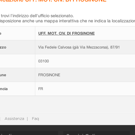
trovi l'indirizzo dell'ufficio selezionato.
isposizione anche una mappa interattiva che ne indica la localizzazio
e
UFF. MOT. CIV. DI FROSINONE
izzo
Via Fedele Calvosa (già Via Mezzacorsa), 87/91
03100
une
FROSINONE
ncia
FR
Assistenza
Faq