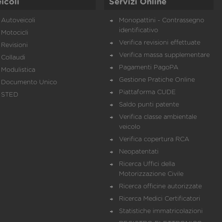
icoli
Servizi Online
Autoveicoli
Monopattini - Contrassegno
identificativo
Motocicli
Verifica revisioni effettuate
Revisioni
Verifica massa supplementare
Collaudi
Pagamenti PagoPA
Modulistica
Gestione Pratiche Online
Documento Unico
Piattaforma CUDE
STED
Saldo punti patente
Verifica classe ambientale
veicolo
Verifica copertura RCA
Neopatentati
Ricerca Uffici della
Motorizzazione Civile
Ricerca officine autorizzate
Ricerca Medici Certificatori
Statistiche immatricolazioni