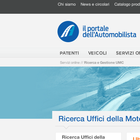
Chi siamo
News e circolari
Catalogo prod
PATENTI
VEICOLI
SERVIZI O
Servizi online
//
Ricerca e Gestione UMC
Ricerca Uffici della Mot
Ricerca Uffici della
Ub