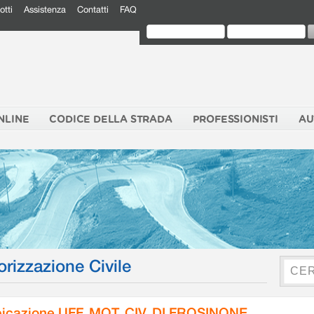
otti
Assistenza
Contatti
FAQ
NLINE
CODICE DELLA STRADA
PROFESSIONISTI
AU
orizzazione Civile
icazione UFF. MOT. CIV. DI FROSINONE