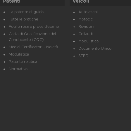
Patenti
Veicoli
La patente di guida
Autoveicoli
Tutte le pratiche
Motocicli
Foglio rosa e prove d’esame
Revisioni
Carta di Qualificazione del
Collaudi
Conducente (CQC)
Modulistica
Medici Certificatori - Novità
Documento Unico
Modulistica
STED
Patente nautica
Normativa