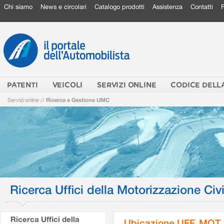
Chi siamo
News e circolari
Catalogo prodotti
Assistenza
Contatti
PATENTI
VEICOLI
SERVIZI ONLINE
CODICE DELL
Servizi online
//
Ricerca e Gestione UMC
Ricerca Uffici della Motorizzazione Civi
Ricerca Uffici della
Ubicazione UFF. MOT.