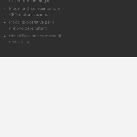
ciclomotori omologati
Modalità di collegamento al
CED motorizzazione
Modalità operative per il
rinnovo delle patenti
Riqualificazione bombole di
tipo CNG4