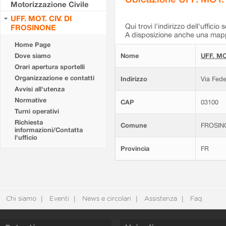
Motorizzazione Civile
UFF. MOT. CIV. DI
Qui trovi l'indirizzo dell'ufficio 
FROSINONE
A disposizione anche una mappa
Home Page
Dove siamo
Nome
UFF. MO
Orari apertura sportelli
Organizzazione e contatti
Indirizzo
Via Fede
Avvisi all'utenza
Normative
CAP
03100
Turni operativi
Richiesta
Comune
FROSIN
informazioni/Contatta
l'ufficio
Provincia
FR
Chi siamo
Eventi
News e circolari
Assistenza
Faq