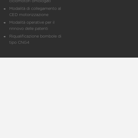
ciclomotori omologati
Modalità di collegamento al
CED motorizzazione
Modalità operative per il
rinnovo delle patenti
Riqualificazione bombole di
tipo CNG4