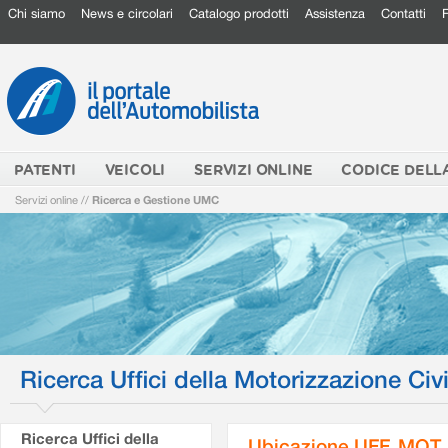
Chi siamo
News e circolari
Catalogo prodotti
Assistenza
Contatti
PATENTI
VEICOLI
SERVIZI ONLINE
CODICE DELL
Servizi online
//
Ricerca e Gestione UMC
Ricerca Uffici della Motorizzazione Civi
Ricerca Uffici della
Ubicazione UFF. MOT.