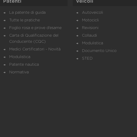
Patenti
Veicoli
La patente di guida
Autoveicoli
Tutte le pratiche
Motocicli
Foglio rosa e prove d’esame
Revisioni
Carta di Qualificazione del
Collaudi
Conducente (CQC)
Modulistica
Medici Certificatori - Novità
Documento Unico
Modulistica
STED
Patente nautica
Normativa