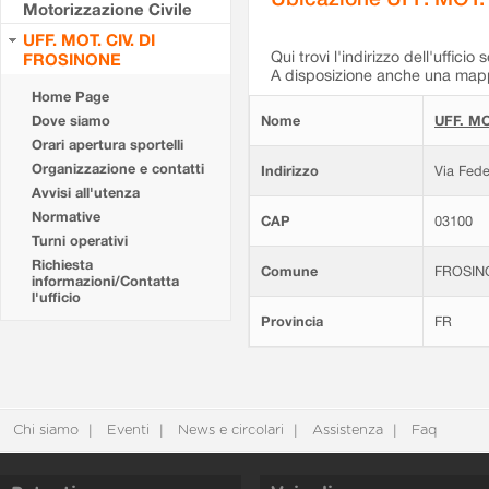
Motorizzazione Civile
UFF. MOT. CIV. DI
Qui trovi l'indirizzo dell'ufficio 
FROSINONE
A disposizione anche una mappa
Home Page
Dove siamo
Nome
UFF. MO
Orari apertura sportelli
Organizzazione e contatti
Indirizzo
Via Fede
Avvisi all'utenza
Normative
CAP
03100
Turni operativi
Richiesta
Comune
FROSIN
informazioni/Contatta
l'ufficio
Provincia
FR
Chi siamo
Eventi
News e circolari
Assistenza
Faq