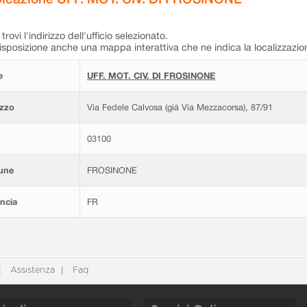
trovi l'indirizzo dell'ufficio selezionato.
isposizione anche una mappa interattiva che ne indica la localizzazio
e
UFF. MOT. CIV. DI FROSINONE
izzo
Via Fedele Calvosa (già Via Mezzacorsa), 87/91
03100
une
FROSINONE
ncia
FR
Assistenza
Faq