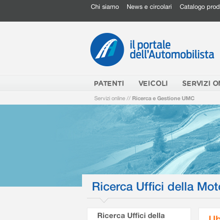
Chi siamo
News e circolari
Catalogo prod
PATENTI
VEICOLI
SERVIZI O
Servizi online
//
Ricerca e Gestione UMC
Ricerca Uffici della Mot
Ricerca Uffici della
Ub