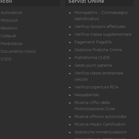
icoli
Servizi Online
Autoveicoli
Monopattini - Contrassegno
identificativo
Motocicli
Verifica revisioni effettuate
Revisioni
Verifica massa supplementare
Collaudi
Pagamenti PagoPA
Modulistica
Gestione Pratiche Online
Documento Unico
Piattaforma CUDE
STED
Saldo punti patente
Verifica classe ambientale
veicolo
Verifica copertura RCA
Neopatentati
Ricerca Uffici della
Motorizzazione Civile
Ricerca officine autorizzate
Ricerca Medici Certificatori
Statistiche immatricolazioni