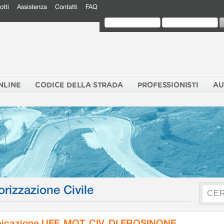
otti
Assistenza
Contatti
FAQ
NLINE
CODICE DELLA STRADA
PROFESSIONISTI
AU
orizzazione Civile
icazione UFF. MOT. CIV. DI FROSINONE