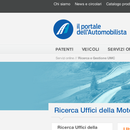
Chi siamo
News e circolari
Catalogo prod
PATENTI
VEICOLI
SERVIZI O
Servizi online
//
Ricerca e Gestione UMC
Ricerca Uffici della Mot
Ricerca Uffici della
Ub