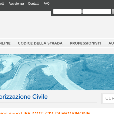
otti
Assistenza
Contatti
FAQ
NLINE
CODICE DELLA STRADA
PROFESSIONISTI
AU
orizzazione Civile
icazione UFF. MOT. CIV. DI FROSINONE