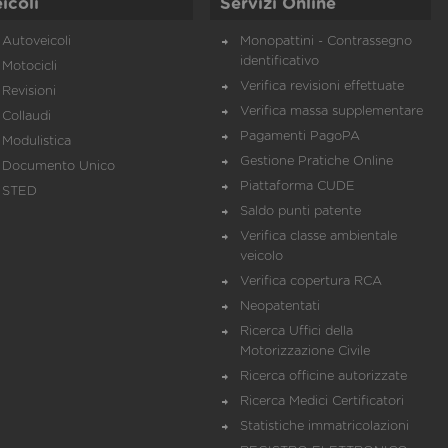
icoli
Servizi Online
Autoveicoli
Monopattini - Contrassegno
identificativo
Motocicli
Verifica revisioni effettuate
Revisioni
Verifica massa supplementare
Collaudi
Pagamenti PagoPA
Modulistica
Gestione Pratiche Online
Documento Unico
Piattaforma CUDE
STED
Saldo punti patente
Verifica classe ambientale
veicolo
Verifica copertura RCA
Neopatentati
Ricerca Uffici della
Motorizzazione Civile
Ricerca officine autorizzate
Ricerca Medici Certificatori
Statistiche immatricolazioni