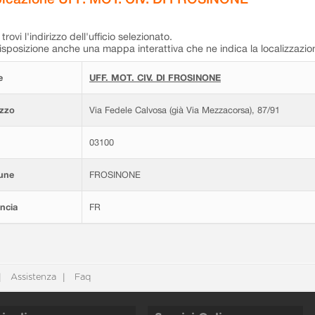
trovi l'indirizzo dell'ufficio selezionato.
isposizione anche una mappa interattiva che ne indica la localizzazio
e
UFF. MOT. CIV. DI FROSINONE
izzo
Via Fedele Calvosa (già Via Mezzacorsa), 87/91
03100
une
FROSINONE
ncia
FR
Assistenza
Faq