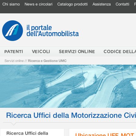
Chi siamo
News e circolari
Catalogo prodotti
Assistenza
Contatti
PATENTI
VEICOLI
SERVIZI ONLINE
CODICE DELL
Servizi online
//
Ricerca e Gestione UMC
Ricerca Uffici della Motorizzazione Civi
Ricerca Uffici della
Ubicazione UFF. MOT.