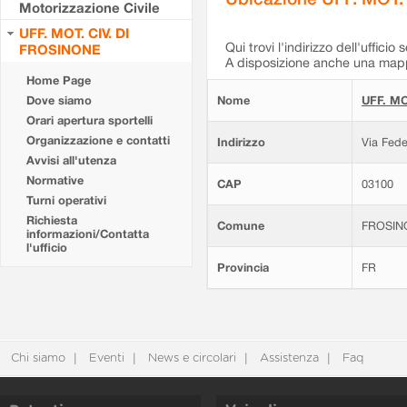
Motorizzazione Civile
UFF. MOT. CIV. DI
Qui trovi l'indirizzo dell'ufficio 
FROSINONE
A disposizione anche una mappa
Home Page
Dove siamo
Nome
UFF. MO
Orari apertura sportelli
Organizzazione e contatti
Indirizzo
Via Fede
Avvisi all'utenza
Normative
CAP
03100
Turni operativi
Richiesta
Comune
FROSIN
informazioni/Contatta
l'ufficio
Provincia
FR
Chi siamo
Eventi
News e circolari
Assistenza
Faq