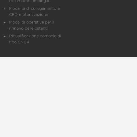
ciclomotori omologati
Modalità di collegamento al
CED motorizzazione
Modalità operative per il
rinnovo delle patenti
Riqualificazione bombole di
tipo CNG4