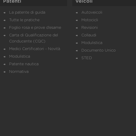
Patenti
Veicoli
La patente di guida
Autoveicoli
Tutte le pratiche
Motocicli
Foglio rosa e prove d’esame
Revisioni
Carta di Qualificazione del
Collaudi
Conducente (CQC)
Modulistica
Medici Certificatori - Novità
Documento Unico
Modulistica
STED
Patente nautica
Normativa