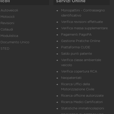
icoli
Servizi Online
Autoveicoli
Monopattini - Contrassegno
identificativo
Motocicli
Verifica revisioni effettuate
Revisioni
Verifica massa supplementare
Collaudi
Pagamenti PagoPA
Modulistica
Gestione Pratiche Online
Documento Unico
Piattaforma CUDE
STED
Saldo punti patente
Verifica classe ambientale
veicolo
Verifica copertura RCA
Neopatentati
Ricerca Uffici della
Motorizzazione Civile
Ricerca officine autorizzate
Ricerca Medici Certificatori
Statistiche immatricolazioni