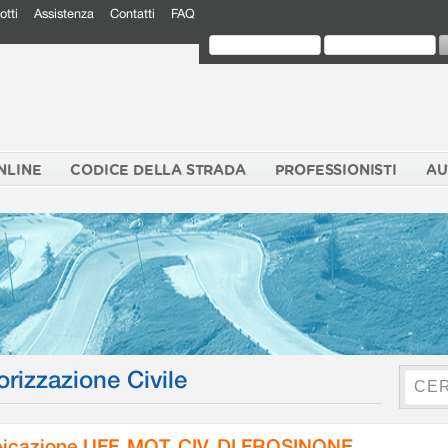
otti
Assistenza
Contatti
FAQ
NLINE
CODICE DELLA STRADA
PROFESSIONISTI
AU
orizzazione Civile
icazione UFF. MOT. CIV. DI FROSINONE