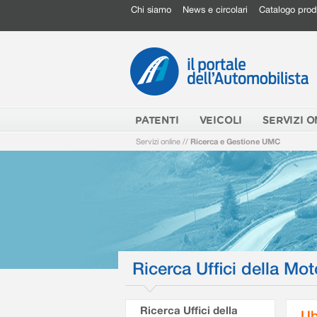
Chi siamo
News e circolari
Catalogo prod
PATENTI
VEICOLI
SERVIZI O
Servizi online
//
Ricerca e Gestione UMC
Ricerca Uffici della Mot
Ricerca Uffici della
Ub