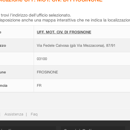
trovi l'indirizzo dell'ufficio selezionato.
isposizione anche una mappa interattiva che ne indica la localizzazio
e
UFF. MOT. CIV. DI FROSINONE
izzo
Via Fedele Calvosa (già Via Mezzacorsa), 87/91
03100
une
FROSINONE
ncia
FR
Assistenza
Faq