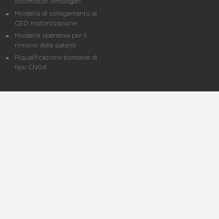
ciclomotori omologati
Modalità di collegamento al
CED motorizzazione
Modalità operative per il
rinnovo delle patenti
Riqualificazione bombole di
tipo CNG4