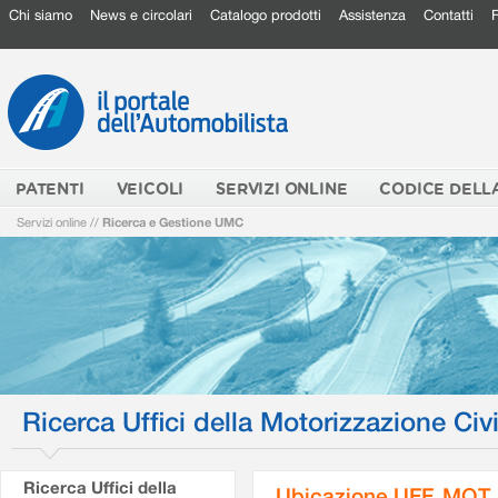
Chi siamo
News e circolari
Catalogo prodotti
Assistenza
Contatti
PATENTI
VEICOLI
SERVIZI ONLINE
CODICE DELL
Servizi online
//
Ricerca e Gestione UMC
Ricerca Uffici della Motorizzazione Civi
Ricerca Uffici della
Ubicazione UFF. MOT.