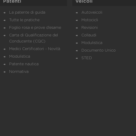
Patenti
Veicoli
La patente di guida
Autoveicoli
Tutte le pratiche
Motocicli
Foglio rosa e prove d’esame
Revisioni
Carta di Qualificazione del
Collaudi
Conducente (CQC)
Modulistica
Medici Certificatori - Novità
Documento Unico
Modulistica
STED
Patente nautica
Normativa