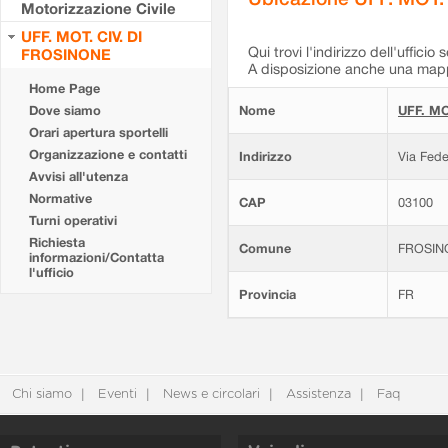
Motorizzazione Civile
UFF. MOT. CIV. DI
Qui trovi l'indirizzo dell'ufficio 
FROSINONE
A disposizione anche una mappa
Home Page
Dove siamo
Nome
UFF. MO
Orari apertura sportelli
Organizzazione e contatti
Indirizzo
Via Fede
Avvisi all'utenza
Normative
CAP
03100
Turni operativi
Richiesta
Comune
FROSIN
informazioni/Contatta
l'ufficio
Provincia
FR
Chi siamo
Eventi
News e circolari
Assistenza
Faq