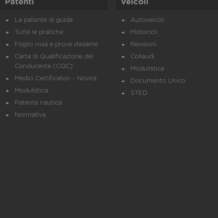
Patenti
Veicoli
La patente di guida
Autoveicoli
Tutte le pratiche
Motocicli
Foglio rosa e prove d’esame
Revisioni
Carta di Qualificazione del
Collaudi
Conducente (CQC)
Modulistica
Medici Certificatori - Novità
Documento Unico
Modulistica
STED
Patente nautica
Normativa