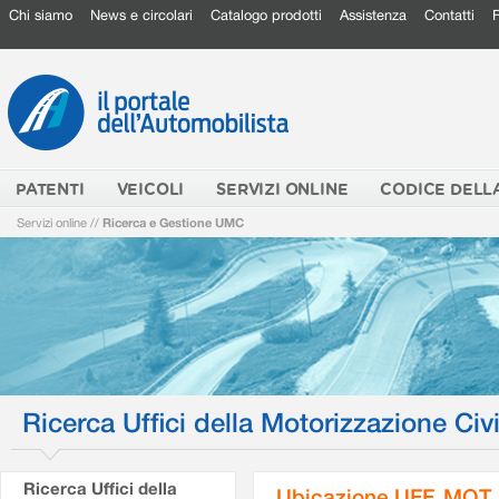
Chi siamo
News e circolari
Catalogo prodotti
Assistenza
Contatti
PATENTI
VEICOLI
SERVIZI ONLINE
CODICE DELL
Servizi online
//
Ricerca e Gestione UMC
Ricerca Uffici della Motorizzazione Civi
Ricerca Uffici della
Ubicazione UFF. MOT.