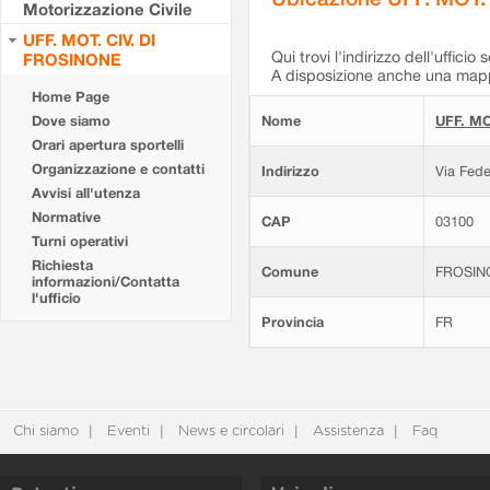
Motorizzazione Civile
UFF. MOT. CIV. DI
Qui trovi l'indirizzo dell'ufficio 
FROSINONE
A disposizione anche una mappa
Home Page
Dove siamo
Nome
UFF. MO
Orari apertura sportelli
Organizzazione e contatti
Indirizzo
Via Fede
Avvisi all'utenza
Normative
CAP
03100
Turni operativi
Richiesta
Comune
FROSIN
informazioni/Contatta
l'ufficio
Provincia
FR
Chi siamo
Eventi
News e circolari
Assistenza
Faq