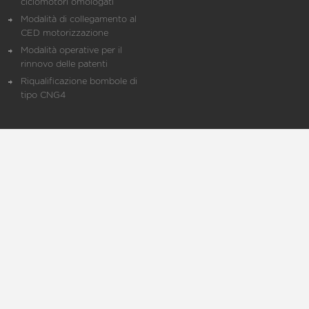
ciclomotori omologati
Modalità di collegamento al
CED motorizzazione
Modalità operative per il
rinnovo delle patenti
Riqualificazione bombole di
tipo CNG4